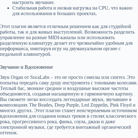
настроить звучание.
Стабильная работа и низкая нагрузка на CPU, что важно
для использования в больших проектах.
Этот плагин является отличным решением как для студийной
работы, так и для живых выступлений. Возможность разделить
управление на разные MIDI-каналы или использовать
разделенную клавиатуру делает его чрезвычайно удобным для
перформанса, имитируя игру на двумануальном органе с
педальной клавиатурой.
Звучание и Вдохновение
Звук Organ от SocaLabs – это не просто сэмплы или синтез. Это
попытка передать саму душу инструмента с тоновыми колесами.
Теплый бас, звонкие средние и воздушные высокие частоты
объединяются, создавая насыщенную и гармоничную картину.
Вы сможете легко воссоздать легендарные звуки, звучавшие в
композициях The Beatles, Deep Purple, Led Zeppelin, Pink Floyd и
многих других. Этот плагин станет неисчерпаемым источником
вдохновения для создания новых треков в стилях классического
рока, прогрессивного рока, фанка, соула, джаза и даже
электронной музыки, где требуется винтажный органический
оттенок.