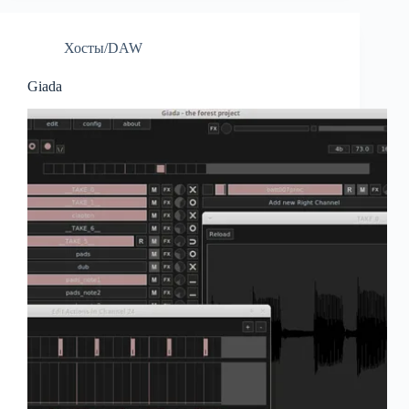
Хосты/DAW
Giada