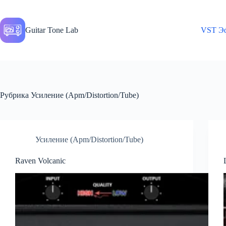
Перейти
к
сути
Guitar Tone Lab
VST Э
Рубрика
Усиление (Apm/Distortion/Tube)
Усиление (Apm/Distortion/Tube)
Raven Volcanic