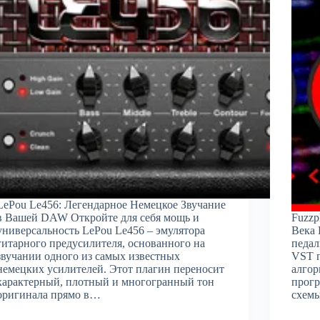
LePou Le456: Легендарное Немецкое Звучание
в Вашей DAW Откройте для себя мощь и
Fuzzp
универсальность LePou Le456 – эмулятора
Века 
гитарного предусилителя, основанного на
педал
звучании одного из самых известных
VST п
немецких усилителей. Этот плагин переносит
алгор
характерный, плотный и многогранный тон
прогр
оригинала прямо в…
схемы