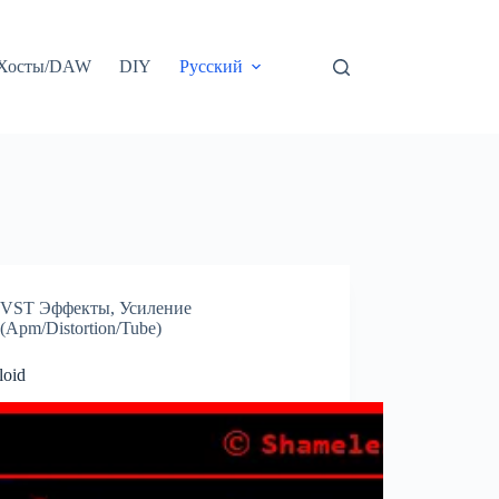
Хосты/DAW
DIY
Русский
VST Эффекты
,
Усиление
(Apm/Distortion/Tube)
loid