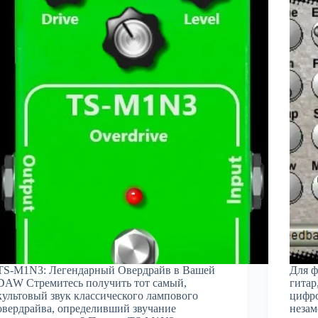
TS-M1N3: Легендарный Овердрайв в Вашей
Для ф
DAW Стремитесь получить тот самый,
гитар
культовый звук классического лампового
цифро
овердрайва, определивший звучание
незам