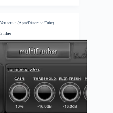
Усиление (Apm/Distortion/Tube)
Crusher