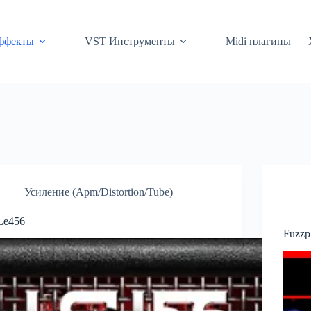
ффекты
VST Инструменты
Midi плагины
Усиление (Apm/Distortion/Tube)
Le456
Fuzzp