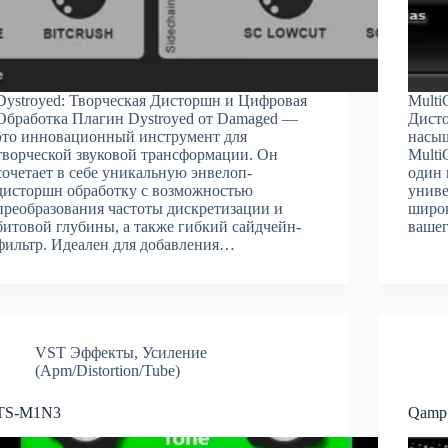
Dystroyed: Творческая Дисторшн и Цифровая
Mult
Обработка Плагин Dystroyed от Damaged —
Дисто
это инновационный инструмент для
насыщ
творческой звуковой трансформации. Он
Multi
сочетает в себе уникальную энвелоп-
один 
дисторшн обработку с возможностью
унив
преобразования частоты дискретизации и
широ
битовой глубины, а также гибкий сайдчейн-
вашег
фильтр. Идеален для добавления…
VST Эффекты
,
Усиление
(Apm/Distortion/Tube)
TS-M1N3
Qamp