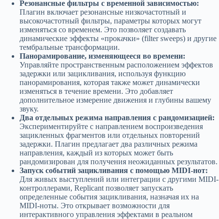
Резонансные фильтры с временной зависимостью:
Плагин включает резонансные низкочастотный и
высокочастотный фильтры, параметры которых могут
изменяться со временем. Это позволяет создавать
динамические эффекты «прокачки» (filter sweeps) и другие
тембральные трансформации.
Панорамирование, изменяющееся во времени:
Управляйте пространственным расположением эффектов
задержки или зацикливания, используя функцию
панорамирования, которая также может динамически
изменяться в течение времени. Это добавляет
дополнительное измерение движения и глубины вашему
звуку.
Два отдельных режима направления с рандомизацией:
Экспериментируйте с направлением воспроизведения
зацикленных фрагментов или отдельных повторений
задержки. Плагин предлагает два различных режима
направления, каждый из которых может быть
рандомизирован для получения неожиданных результатов.
Запуск событий зацикливания с помощью MIDI-нот:
Для живых выступлений или интеграции с другими MIDI-
контроллерами, Replicant позволяет запускать
определенные события зацикливания, назначая их на
MIDI-ноты. Это открывает возможности для
интерактивного управления эффектами в реальном