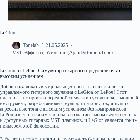
LeGion
Tonelab
21.05.2025
VST Эффекты
,
Усиление (Apm/Distortion/Tube)
LeGion от LePou: Симулятор гитарного предусилителя с
высоким усилением
Добро пожаловать в мир насыщенного, плотного и легко
управляемого гитарного звучания с LeGion от LePou! Этот
плагин — не просто очередной симулятор усилителя, а мощный
инструмент, разработанный с нуля для гитаристов, ищущих
агрессивные тона с высоким усилением без компромиссов.
LePou известен своим опытом в создании высококачественных
и доступных гитарных VST-плагинов, и LeGion является ярким
примером этой философии.
Забудьте о необходимости нагромождать бустеры перед вашим