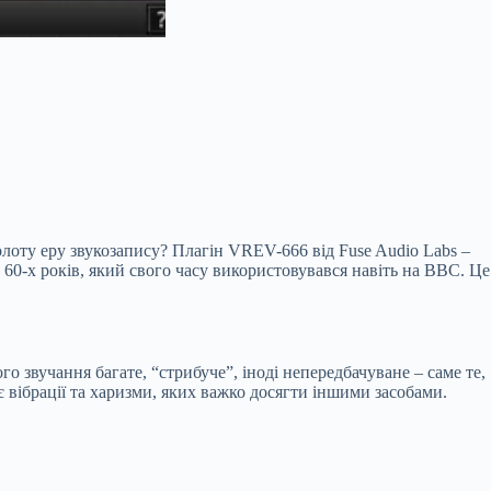
олоту еру звукозапису? Плагін VREV-666 від Fuse Audio Labs –
60-х років, який свого часу використовувався навіть на BBC. Це
 звучання багате, “стрибуче”, іноді непередбачуване – саме те,
 вібрації та харизми, яких важко досягти іншими засобами.