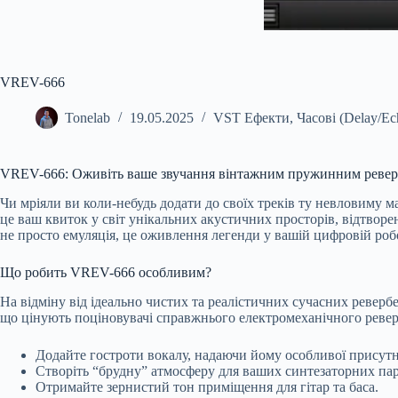
VREV-666
Tonelab
19.05.2025
VST Ефекти
,
Часові (Delay/Ec
VREV-666: Оживіть ваше звучання вінтажним пружинним реве
Чи мріяли ви коли-небудь додати до своїх треків ту невловиму м
це ваш квиток у світ унікальних акустичних просторів, відтворе
не просто емуляція, це оживлення легенди у вашій цифровій робо
Що робить VREV-666 особливим?
На відміну від ідеально чистих та реалістичних сучасних реверб
що цінують поціновувачі справжнього електромеханічного реверб
Додайте гостроти вокалу, надаючи йому особливої присутн
Створіть “брудну” атмосферу для ваших синтезаторних пар
Отримайте зернистий тон приміщення для гітар та баса.