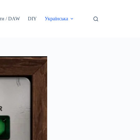
ти / DAW
DIY
Українська