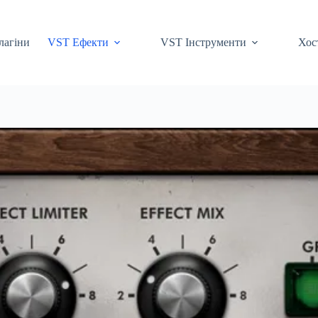
лагіни
VST Ефекти
VST Інструменти
Хос