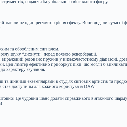
нструментів, надаючи їм унікального вінтажного флеру.
ий мав лише один регулятор рівня ефекту. Вони додали сучасні ф
:
ухим та обробленим сигналом.
релу звуку “дихнути” перед появою реверберації.
виражений резонанс пружин у низькочастотному діапазоні, дозв
ки, цей лімітер ефективно приборкує піки, що могли б викликат
до характеру звучання.
 та цінними екземплярами в студіях світових артистів та продюс
а стає доступним для кожного користувача DAW.
оштовно! Це чудовий шанс додати справжнього вінтажного шарму 
и!