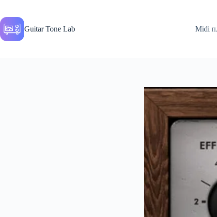
Перейти
до
вмісту
Guitar Tone Lab
Midi п