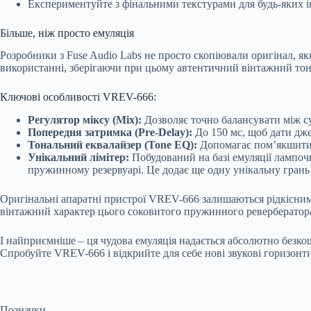
Експериментуйте з фінальними текстурами для будь-яких і
Більше, ніж просто емуляція
Розробники з Fuse Audio Labs не просто скопіювали оригінал, як
використанні, зберігаючи при цьому автентичний вінтажний тон
Ключові особливості VREV-666:
Регулятор міксу (Mix):
Дозволяє точно балансувати між с
Попередня затримка (Pre-Delay):
До 150 мс, щоб дати дже
Тональний еквалайзер (Tone EQ):
Допомагає пом’якшити 
Унікальний лімітер:
Побудований на базі емуляції лампоч
пружинному резервуарі. Це додає ще одну унікальну грань 
Оригінальні апаратні пристрої VREV-666 залишаються рідкісними
вінтажний характер цього соковитого пружинного ревербератор
І найприємніше – ця чудова емуляція надається абсолютно безк
Спробуйте VREV-666 і відкрийте для себе нові звукові горизонт
Позначки