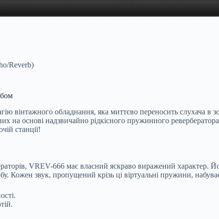
ho/Reverb)
рбом
агію вінтажного обладнання, яка миттєво переносить слухача в з
них на основі надзвичайно рідкісного пружинного ревербератора 
чій станції!
ераторів, VREV-666 має власний яскраво виражений характер. Його
у. Кожен звук, пропущений крізь ці віртуальні пружини, набуває
ості.
тій.