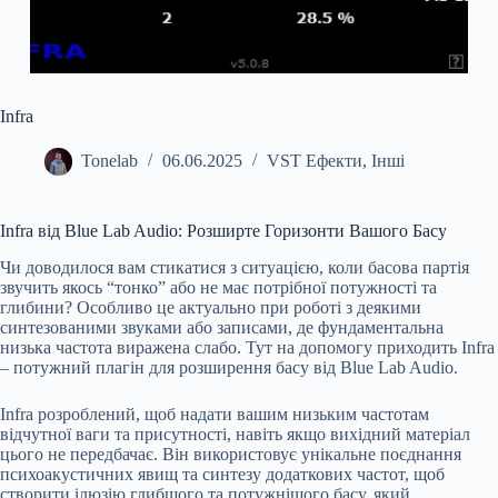
Infra
Tonelab
06.06.2025
VST Ефекти
,
Інші
Infra від Blue Lab Audio: Розширте Горизонти Вашого Басу
Чи доводилося вам стикатися з ситуацією, коли басова партія
звучить якось “тонко” або не має потрібної потужності та
глибини? Особливо це актуально при роботі з деякими
синтезованими звуками або записами, де фундаментальна
низька частота виражена слабо. Тут на допомогу приходить Infra
– потужний плагін для розширення басу від Blue Lab Audio.
Infra розроблений, щоб надати вашим низьким частотам
відчутної ваги та присутності, навіть якщо вихідний матеріал
цього не передбачає. Він використовує унікальне поєднання
психоакустичних явищ та синтезу додаткових частот, щоб
створити ілюзію глибшого та потужнішого басу, який