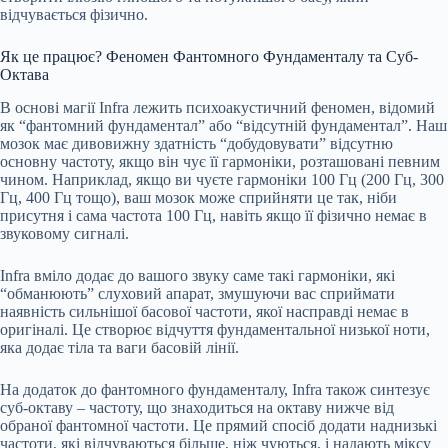
відчувається фізично.
Як це працює? Феномен Фантомного Фундаменталу та Суб-
Октава
В основі магії Infra лежить психоакустичний феномен, відомий
як “фантомний фундаментал” або “відсутній фундаментал”. Наш
мозок має дивовижну здатність “добудовувати” відсутню
основну частоту, якщо він чує її гармоніки, розташовані певним
чином. Наприклад, якщо ви чуєте гармоніки 100 Гц (200 Гц, 300
Гц, 400 Гц тощо), ваш мозок може сприйняти це так, ніби
присутня і сама частота 100 Гц, навіть якщо її фізично немає в
звуковому сигналі.
Infra вміло додає до вашого звуку саме такі гармоніки, які
“обманюють” слуховий апарат, змушуючи вас сприймати
наявність сильнішої басової частоти, якої насправді немає в
оригіналі. Це створює відчуття фундаментальної низької ноти,
яка додає тіла та ваги басовій лінії.
На додаток до фантомного фундаменталу, Infra також синтезує
суб-октаву – частоту, що знаходиться на октаву нижче від
обраної фантомної частоти. Це прямий спосіб додати наднизькі
частоти, які відчуваються більше, ніж чуються, і надають міксу