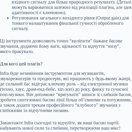
вхідного сигналу для більш природного результату. (Деталі
можуть варіюватися залежно від реалізації плагіна, але ідея
адаптивності є ключовою).
Регулювання загального вихідного рівня (Output gain) для
тонкого налаштування фінальної гучності обробленого
сигналу.
Ці інструменти дозволяють точно “виліпити” бажане басове
звучання, додаючи йому ваги, щільності та відчуття “низу”,
якого бракувало.
Для кого цей плагін?
Infra буде незамінним інструментом для музикантів,
звукорежисерів та продюсерів, які працюють у будь-якому жанрі,
де сильний бас відіграє ключову роль – від електронної музики
(техно, хаус, драм-енд-бейс, хіп-хоп) до року, фанку та сучасної
поп-музики. Він допоможе “врятувати” записи зі слабким басом,
зробити синтезовані басові лінії більш об’ємними та потужними,
а також додати трекам професійного “клубного” звучання з
глибокими та відчутними низами.
Завантажте Infra сьогодні та відчуйте, як ваші басові партії
набувають нової сили та глибини, перетворюючи ваш мікс!