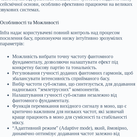
сейсмічної основи, особливо ефективно працюючи на великих
звукових системах.
Особливості та Можливості
Infra надає користувачеві повний контроль над процесом
посилення басу, пропонуючи низку інтуїтивно зрозумілих
параметрів:
Можливість вибрати точну частоту фантомного
фундаменталу, дозволяючи налаштувати ефект під
конкретну басову партію та тональність.
Регулювання гучності доданих фантомних гармонік, щоб
збалансувати інтенсивність сприйманого басу.
Вибір частоти суб-октави, що синтезується, для додавання
наднизьких “землетрусних” компонентів.
Налаштування гучності суб-октави незалежно від
фантомного фундаменталу.
Функція перемикання вихідного сигналу в моно, що є
критично важливим для низьких частот, які зазвичай
краще працюють в моно для сумісності та стабільності
міксу.
“Адаптивний режим” (Adaptive mode), який, ймовірно,
динамічно оптимізує додавання частот залежно від