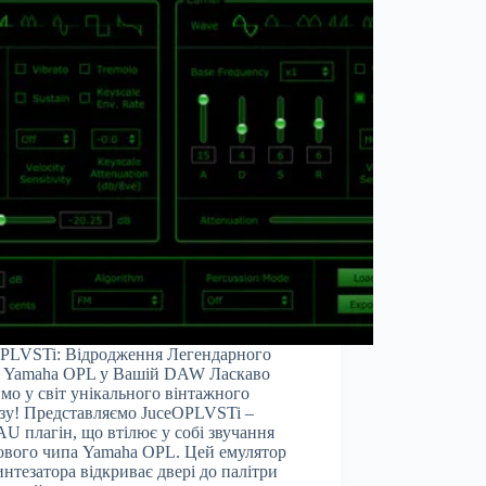
PLVSTi: Відродження Легендарного
у Yamaha OPL у Вашій DAW Ласкаво
мо у світ унікального вінтажного
зу! Представляємо JuceOPLVSTi –
U плагін, що втілює у собі звучання
ового чипа Yamaha OPL. Цей емулятор
нтезатора відкриває двері до палітри