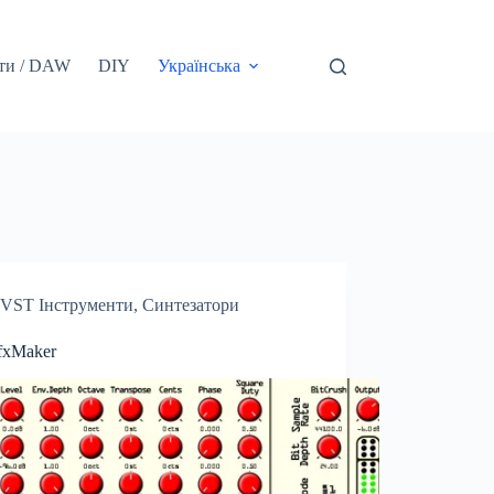
ти / DAW
DIY
Українська
VST Інструменти
,
Синтезатори
fxMaker