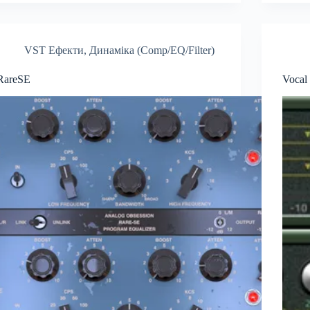
VST Ефекти
,
Динаміка (Comp/EQ/Filter)
RareSE
Voca