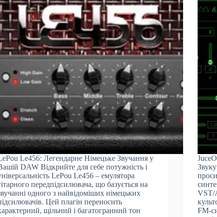
LePou Le456: Легендарне Німецьке Звучання у
JuceO
Вашій DAW Відкрийте для себе потужність і
Звук
універсальність LePou Le456 – емулятора
проси
гітарного передпідсилювача, що базується на
синте
звучанні одного з найвідоміших німецьких
VST/A
підсилювачів. Цей плагін переносить
культ
характерний, щільний і багатогранний тон
FM-си