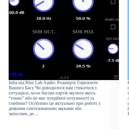
Infra від Blue Lab Audio: Розширте Горизонти
Вашого Басу Чи доводилося вам стикатися з
ситуацією, коли басова партія звучить якось
“тонко” або не має потрібної потужності та
глибини? Особливо це актуально при роботі з
деякими синтезованими звуками або
записами, де…