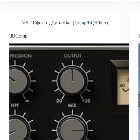
VST Ефекти
,
Динаміка (Comp/EQ/Filter)
dBComp