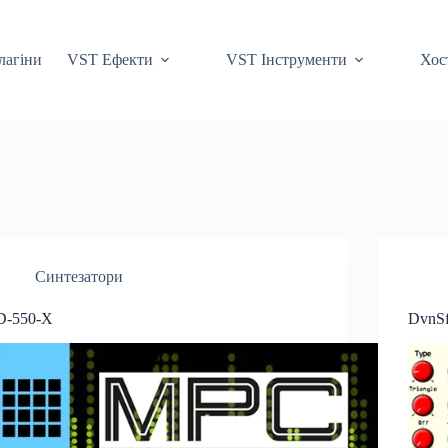
лагіни
VST Ефекти
VST Інструменти
Хос
Синтезатори
D-550-X
DvnS