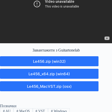
Завантажити з Guitartonelab
Le456.zip (win32)
Le456_x64.zip (win64)
Le456_MacVST.zip (osx)
Позначки
#
AU
#
MacOS
#
VST
#
Windows