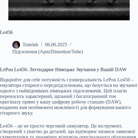
Le456
Tonelab
06.06.2025
Підсилення (Apm/Distortion/Tube)
LePou Le456: Легендарне Німецьке Звучання у Вашій DAW
Відкрийте для себе потужність і універсальність LePou Le456 –
емулятора гітарного передпідсилювача, що базується на звучанні
одного з найвідоміших німецьких підсилювачів. Цей плагін
переносить характерний, щільний і багатогранний тон
оригіналу прямо у вашу цифрову робочу станцію (DAW),
надаючи вам необмежені можливості для формування вашого
гітарного звуку.
Le456 – це не просто черговий симулятор. Це інструмент,
створений з увагою до деталей, що відтворює нюанси лампової
схемотехніки та динамічну відповідь оригінального обладнання.