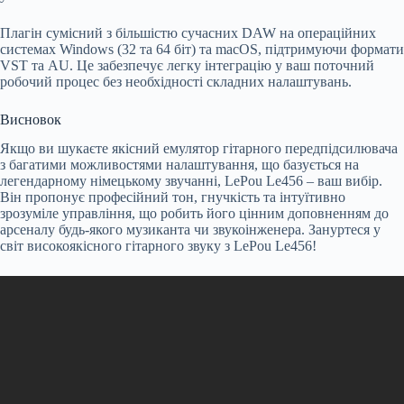
Плагін сумісний з більшістю сучасних DAW на операційних
системах Windows (32 та 64 біт) та macOS, підтримуючи формати
VST та AU. Це забезпечує легку інтеграцію у ваш поточний
робочий процес без необхідності складних налаштувань.
Висновок
Якщо ви шукаєте якісний емулятор гітарного передпідсилювача
з багатими можливостями налаштування, що базується на
легендарному німецькому звучанні, LePou Le456 – ваш вибір.
Він пропонує професійний тон, гнучкість та інтуїтивно
зрозуміле управління, що робить його цінним доповненням до
арсеналу будь-якого музиканта чи звукоінженера. Зануртеся у
світ високоякісного гітарного звуку з LePou Le456!