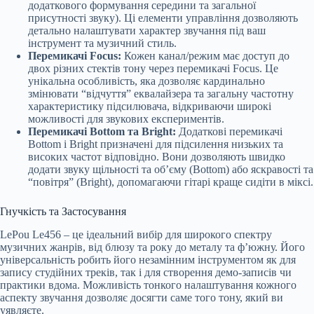
додаткового формування середини та загальної
присутності звуку). Ці елементи управління дозволяють
детально налаштувати характер звучання під ваш
інструмент та музичний стиль.
Перемикачі Focus:
Кожен канал/режим має доступ до
двох різних стектів тону через перемикачі Focus. Це
унікальна особливість, яка дозволяє кардинально
змінювати “відчуття” еквалайзера та загальну частотну
характеристику підсилювача, відкриваючи широкі
можливості для звукових експериментів.
Перемикачі Bottom та Bright:
Додаткові перемикачі
Bottom і Bright призначені для підсилення низьких та
високих частот відповідно. Вони дозволяють швидко
додати звуку щільності та об’єму (Bottom) або яскравості та
“повітря” (Bright), допомагаючи гітарі краще сидіти в міксі.
Гнучкість та Застосування
LePou Le456 – це ідеальний вибір для широкого спектру
музичних жанрів, від блюзу та року до металу та ф’южну. Його
універсальність робить його незамінним інструментом як для
запису студійних треків, так і для створення демо-записів чи
практики вдома. Можливість тонкого налаштування кожного
аспекту звучання дозволяє досягти саме того тону, який ви
уявляєте.