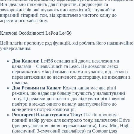
Він ідеально підходить для гітаристів, продюсерів та
звукорежисерів, які шукають високоякісний, гнучкий та
виразний гітарний тон, від кришталево чистого кліну до
агресивного хай-гейну.
Ключові Особливості LePou Le456
Цей плагін пропонує ряд функцій, які роблять його надзвичайно
універсальним:
Два Канали:
Le456 оснащений двома незалежними
каналами – Clean/Crunch та Lead. Це дозволяє легко
перемикатися між різними типами звучання, від легкого
перевантаження до насиченого дисторшну, не виходячи з
плагіна.
Два Режими на Канал:
Кожен канал має два різні
режими, що надає ще більшу гнучкість у налаштуванні
тону. Ці режими дозволяють досліджувати різні звукові
палітри в межах одного каналу, адаптуючи його до
конкретних потреб композиції.
Розширені Налаштування Тону:
Плагін пропонує
повний набір ручок для контролю тону, включаючи Drive
(для регулювання рівня перевантаження), Low, Mid, High
(класичний 3-смуговий еквалайзер) та Contour (для