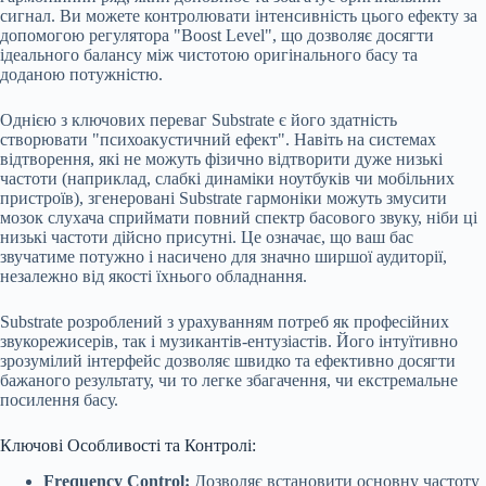
сигнал. Ви можете контролювати інтенсивність цього ефекту за
допомогою регулятора "Boost Level", що дозволяє досягти
ідеального балансу між чистотою оригінального басу та
доданою потужністю.
Однією з ключових переваг Substrate є його здатність
створювати "психоакустичний ефект". Навіть на системах
відтворення, які не можуть фізично відтворити дуже низькі
частоти (наприклад, слабкі динаміки ноутбуків чи мобільних
пристроїв), згенеровані Substrate гармоніки можуть змусити
мозок слухача сприймати повний спектр басового звуку, ніби ці
низькі частоти дійсно присутні. Це означає, що ваш бас
звучатиме потужно і насичено для значно ширшої аудиторії,
незалежно від якості їхнього обладнання.
Substrate розроблений з урахуванням потреб як професійних
звукорежисерів, так і музикантів-ентузіастів. Його інтуїтивно
зрозумілий інтерфейс дозволяє швидко та ефективно досягти
бажаного результату, чи то легке збагачення, чи екстремальне
посилення басу.
Ключові Особливості та Контролі:
Frequency Control:
Дозволяє встановити основну частоту