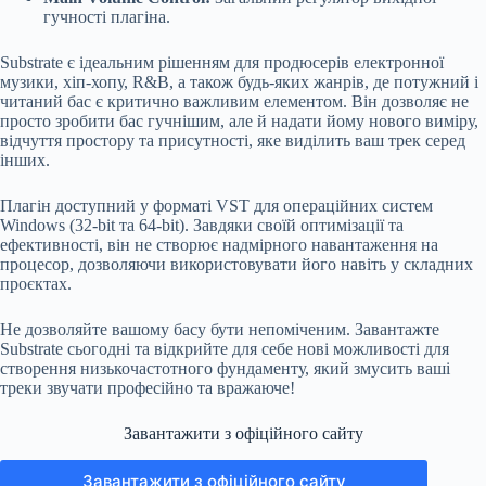
гучності плагіна.
Substrate є ідеальним рішенням для продюсерів електронної
музики, хіп-хопу, R&B, а також будь-яких жанрів, де потужний і
читаний бас є критично важливим елементом. Він дозволяє не
просто зробити бас гучнішим, але й надати йому нового виміру,
відчуття простору та присутності, яке виділить ваш трек серед
інших.
Плагін доступний у форматі VST для операційних систем
Windows (32-bit та 64-bit). Завдяки своїй оптимізації та
ефективності, він не створює надмірного навантаження на
процесор, дозволяючи використовувати його навіть у складних
проєктах.
Не дозволяйте вашому басу бути непоміченим. Завантажте
Substrate сьогодні та відкрийте для себе нові можливості для
створення низькочастотного фундаменту, який змусить ваші
треки звучати професійно та вражаюче!
Завантажити з офіційного сайту
Завантажити з офіційного сайту