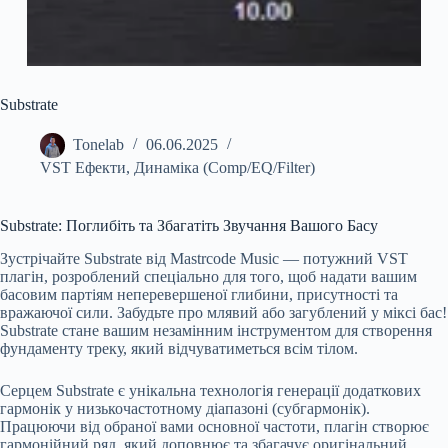
Substrate
Tonelab
06.06.2025
VST Ефекти
,
Динаміка (Comp/EQ/Filter)
Substrate: Поглибіть та Збагатіть Звучання Вашого Басу
Зустрічайте Substrate від Mastrcode Music — потужний VST
плагін, розроблений спеціально для того, щоб надати вашим
басовим партіям неперевершеної глибини, присутності та
вражаючої сили. Забудьте про млявий або загублений у міксі бас!
Substrate стане вашим незамінним інструментом для створення
фундаменту треку, який відчуватиметься всім тілом.
Серцем Substrate є унікальна технологія генерації додаткових
гармонік у низькочастотному діапазоні (субгармонік).
Працюючи від обраної вами основної частоти, плагін створює
гармонійний ряд, який доповнює та збагачує оригінальний