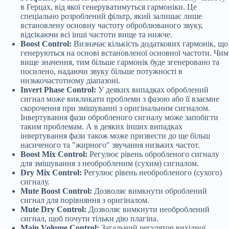
в Герцах, від якої генеруватимуться гармоніки. Це
спеціально розроблений фільтр, який залишає лише
встановлену основну частоту оброблюваного звуку,
відсікаючи всі інші частоти вище та нижче.
Boost Control:
Визначає кількість додаткових гармонік, що
генеруються на основі встановленої основної частоти. Чим
вище значення, тим більше гармонік буде згенеровано та
посилено, надаючи звуку більше потужності в
низькочастотному діапазоні.
Invert Phase Control:
У деяких випадках оброблений
сигнал може викликати проблеми з фазою або її взаємне
скорочення при змішуванні з оригінальним сигналом.
Інвертування фази обробленого сигналу може запобігти
таким проблемам. А в деяких інших випадках
інвертування фази також може призвести до ще більш
насиченого та "жирного" звучання низьких частот.
Boost Mix Control:
Регулює рівень обробленого сигналу
для змішування з необробленим (сухим) сигналом.
Dry Mix Control:
Регулює рівень необробленого (сухого)
сигналу.
Mute Boost Control:
Дозволяє вимкнути оброблений
сигнал для порівняння з оригіналом.
Mute Dry Control:
Дозволяє вимкнути необроблений
сигнал, щоб почути тільки дію плагіна.
Main Volume Control:
Загальний регулятор вихідної