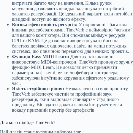
витрачати багато часу на вивчення. Кілька ручок
керування дозволяють швидко налаштувати потрібний
характер реверберації. Це ідеальний варіант, коли потрібен
швидкий доступ до якісного ефекту.
Висока ефективність ресурсів:
У порівнянні з багатьма
іншими ревербераторами, TimeVerb є неймовірно “легким”
для вашого комп’ютера. Він споживає мінімум ресурсів
CPU та RAM. Це дозволяє використовувати його на
багатьох доріжках одночасно, навіть на менш потужних
системах, що є значною перевагою для великих проектів.
Функція Easy MIDI Learn:
Для тих, хто активно
використовує MIDI-контролери, TimeVerb пропонує зручну
функцію MIDI Learn. Це дозволяє легко призначати
параметри на фізичні ручки чи фейдери контролера,
забезпечуючи інтуїтивне керування ефектом у реальному
часі.
Якість студійного рівня:
Незважаючи на свою простоту,
TimeVerb забезпечує чистий та професійний звук
реверберації, який відповідає стандартам студійного
продакшну. Він здатен додати вашим інструментам та
вокалу приємний простір без артефактів.
Для кого підійде TimeVerb?
Цей плагін стане чудовим вибором для: