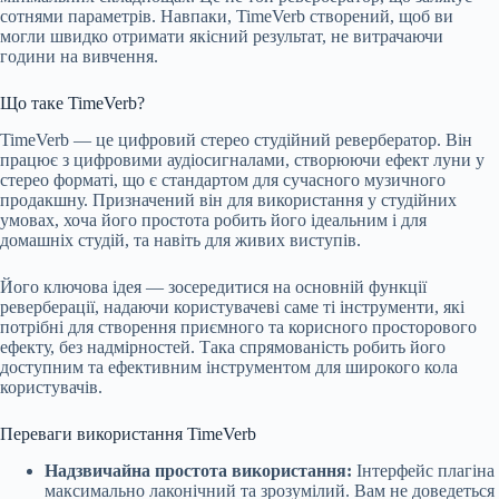
сотнями параметрів. Навпаки, TimeVerb створений, щоб ви
могли швидко отримати якісний результат, не витрачаючи
години на вивчення.
Що таке TimeVerb?
TimeVerb — це цифровий стерео студійний ревербератор. Він
працює з цифровими аудіосигналами, створюючи ефект луни у
стерео форматі, що є стандартом для сучасного музичного
продакшну. Призначений він для використання у студійних
умовах, хоча його простота робить його ідеальним і для
домашніх студій, та навіть для живих виступів.
Його ключова ідея — зосередитися на основній функції
реверберації, надаючи користувачеві саме ті інструменти, які
потрібні для створення приємного та корисного просторового
ефекту, без надмірностей. Така спрямованість робить його
доступним та ефективним інструментом для широкого кола
користувачів.
Переваги використання TimeVerb
Надзвичайна простота використання:
Інтерфейс плагіна
максимально лаконічний та зрозумілий. Вам не доведеться