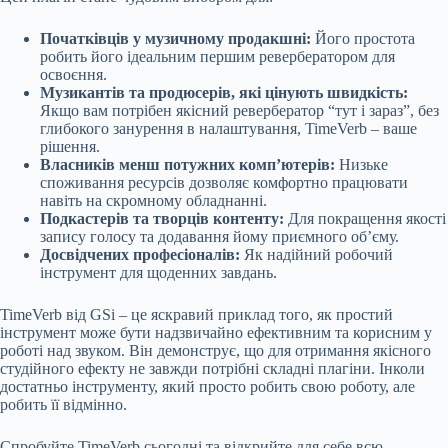
Початківців у музичному продакшні:
Його простота
робить його ідеальним першим ревербератором для
освоєння.
Музикантів та продюсерів, які цінують швидкість:
Якщо вам потрібен якісний ревербератор “тут і зараз”, без
глибокого занурення в налаштування, TimeVerb – ваше
рішення.
Власників менш потужних комп’ютерів:
Низьке
споживання ресурсів дозволяє комфортно працювати
навіть на скромному обладнанні.
Подкастерів та творців контенту:
Для покращення якості
запису голосу та додавання йому приємного об’єму.
Досвідчених професіоналів:
Як надійний робочий
інструмент для щоденних завдань.
TimeVerb від GSi – це яскравий приклад того, як простий
інструмент може бути надзвичайно ефективним та корисним у
роботі над звуком. Він демонструє, що для отримання якісного
студійного ефекту не завжди потрібні складні плагіни. Інколи
достатньо інструменту, який просто робить свою роботу, але
робить її відмінно.
Спробуйте TimeVerb сьогодні та відкрийте для себе всю