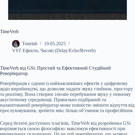
TimeVerb
Tonelab
19.05.2025
VST Ефекти
,
Часові (Delay/Echo/Reverb)
TimeVerb від GSi: Простий та Ефективний Студійний
Ревербератор
Реверберація є одним із найважливіших ефектів у цифровому
аудіо виробництві, що дозволяє надати звуку глибини, простору
та реалізму. Вона створює ілюзію перебування звуку у певному
акустичному середовищі. Правильно підібраний та
налаштований ревербератор може повністю змінити відчуття від
прослуховування, зробити мікс більш об’ємним та професійним.
Серед безлічі доступних плагінів, TimeVerb від розробника GSi
вирізняється своєю філософією: максимум ефективності при
мінімальних складнощах. Це не той ревербератор, що залякує