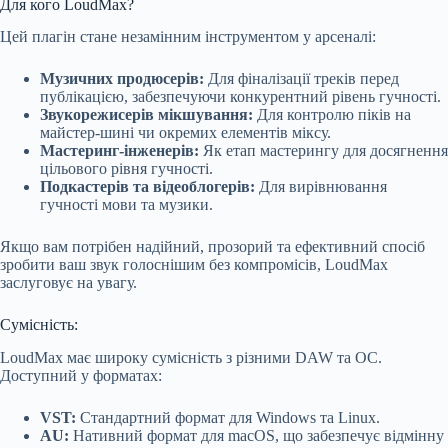
Для кого LoudMax?
Цей плагін стане незамінним інструментом у арсеналі:
Музичних продюсерів:
Для фіналізації треків перед
публікацією, забезпечуючи конкурентний рівень гучності.
Звукорежисерів мікшування:
Для контролю піків на
майстер-шині чи окремих елементів міксу.
Мастеринг-інженерів:
Як етап мастерингу для досягнення
цільового рівня гучності.
Подкастерів та відеоблогерів:
Для вирівнювання
гучності мови та музики.
Якщо вам потрібен надійний, прозорий та ефективний спосіб
зробити ваш звук голоснішим без компромісів, LoudMax
заслуговує на увагу.
Сумісність:
LoudMax має широку сумісність з різними DAW та ОС.
Доступний у форматах:
VST:
Стандартний формат для Windows та Linux.
AU:
Нативний формат для macOS, що забезпечує відмінну