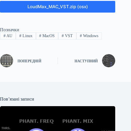
LoudMax_MAC_VST.zip (osx)
Позначки
#
AU
#
Linux
#
MacOS
#
VST
#
Windows
ПОПЕРЕДНІЙ
НАСТУПНИЙ
Пов’язані записи