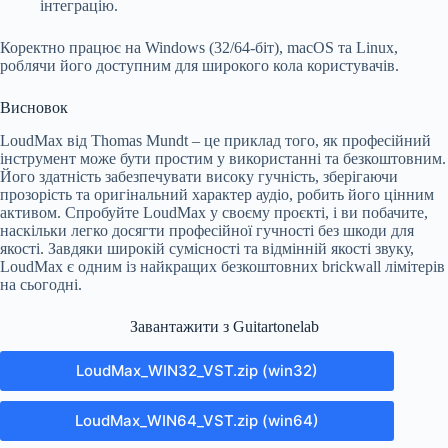
інтеграцію.
Коректно працює на Windows (32/64-біт), macOS та Linux,
роблячи його доступним для широкого кола користувачів.
Висновок
LoudMax від Thomas Mundt – це приклад того, як професійний
інструмент може бути простим у використанні та безкоштовним.
Його здатність забезпечувати високу гучність, зберігаючи
прозорість та оригінальний характер аудіо, робить його цінним
активом. Спробуйте LoudMax у своєму проєкті, і ви побачите,
наскільки легко досягти професійної гучності без шкоди для
якості. Завдяки широкій сумісності та відмінній якості звуку,
LoudMax є одним із найкращих безкоштовних brickwall лімітерів
на сьогодні.
Завантажити з Guitartonelab
LoudMax_WIN32_VST.zip (win32)
LoudMax_WIN64_VST.zip (win64)