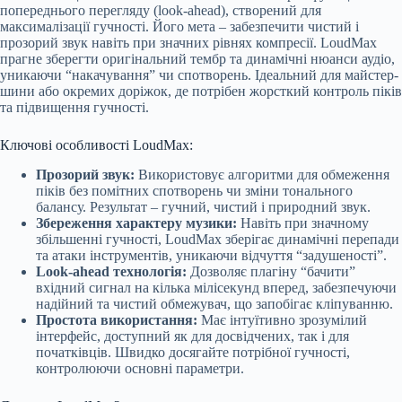
попереднього перегляду (look-ahead), створений для
максималізації гучності. Його мета – забезпечити чистий і
прозорий звук навіть при значних рівнях компресії. LoudMax
прагне зберегти оригінальний тембр та динамічні нюанси аудіо,
уникаючи “накачування” чи спотворень. Ідеальний для майстер-
шини або окремих доріжок, де потрібен жорсткий контроль піків
та підвищення гучності.
Ключові особливості LoudMax:
Прозорий звук:
Використовує алгоритми для обмеження
піків без помітних спотворень чи зміни тонального
балансу. Результат – гучний, чистий і природний звук.
Збереження характеру музики:
Навіть при значному
збільшенні гучності, LoudMax зберігає динамічні перепади
та атаки інструментів, уникаючи відчуття “задушеності”.
Look-ahead технологія:
Дозволяє плагіну “бачити”
вхідний сигнал на кілька мілісекунд вперед, забезпечуючи
надійний та чистий обмежувач, що запобігає кліпуванню.
Простота використання:
Має інтуїтивно зрозумілий
інтерфейс, доступний як для досвідчених, так і для
початківців. Швидко досягайте потрібної гучності,
контролюючи основні параметри.