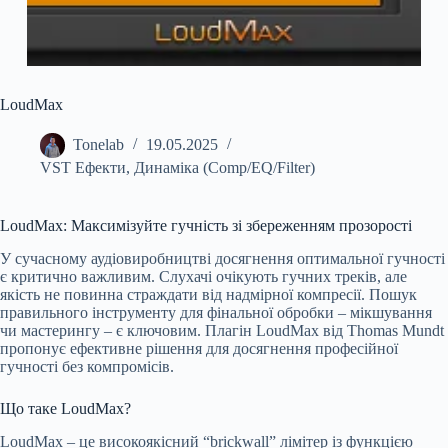
LoudMax
Tonelab
19.05.2025
VST Ефекти
,
Динаміка (Comp/EQ/Filter)
LoudMax: Максимізуйте гучність зі збереженням прозорості
У сучасному аудіовиробництві досягнення оптимальної гучності
є критично важливим. Слухачі очікують гучних треків, але
якість не повинна страждати від надмірної компресії. Пошук
правильного інструменту для фінальної обробки – мікшування
чи мастерингу – є ключовим. Плагін LoudMax від Thomas Mundt
пропонує ефективне рішення для досягнення професійної
гучності без компромісів.
Що таке LoudMax?
LoudMax – це високоякісний “brickwall” лімітер із функцією