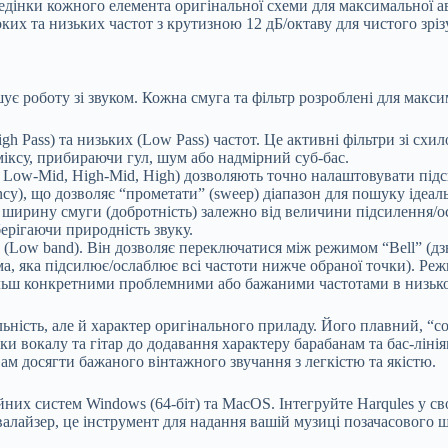
дінки кожного елемента оригінальної схеми для максимальної а
ких та низьких частот з крутизною 12 дБ/октаву для чистого зрізу
ує роботу зі звуком. Кожна смуга та фільтр розроблені для макси
h Pass) та низьких (Low Pass) частот. Це активні фільтри зі схи
іксу, прибираючи гул, шум або надмірний суб-бас.
 Low-Mid, High-Mid, High) дозволяють точно налаштовувати підс
ncy), що дозволяє “прометати” (sweep) діапазон для пошуку ідеа
 ширину смуги (добротність) залежно від величини підсилення/о
ерігаючи природність звуку.
Low band). Він дозволяє переключатися між режимом “Bell” (дз
ма, яка підсилює/ослаблює всі частоти нижче обраної точки). Реж
 більш конкретними проблемними або бажаними частотами в низько
ьність, але й характер оригінального приладу. Його плавний, “со
и вокалу та гітар до додавання характеру барабанам та бас-лінія
вам досягти бажаного вінтажного звучання з легкістю та якістю.
них систем Windows (64-біт) та MacOS. Інтегруйте Harqules у 
валайзер, це інструмент для надання вашій музиці позачасового 