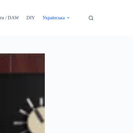
ти / DAW
DIY
Українська