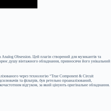
 Analog Obsession. Цей плагін створений для музикантів та
дтворює душу вінтажного обладнання, привносячи його унікальний
лізованого через технологію “True Component & Circuit
силювачів та фільтрів, був ретельно проаналізований,
кочастотним відгуком, за який цінують оригінальне обладнання.