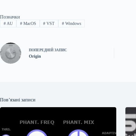
Позначки
#
AU
#
MacOS
#
VST
#
Windows
ПОПЕРЕДНІЙ
ЗАПИС
Origin
Пов’язані записи