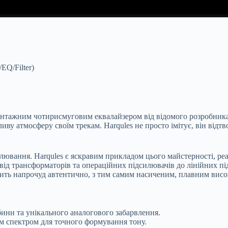
EQ/Filter)
 вінтажним чотирисмуговим еквалайзером від відомого розробника
ливу атмосферу своїм трекам. Harqules не просто імітує, він ві
лювання. Harqules є яскравим прикладом цього майстерності, реа
від трансформаторів та операційних підсилювачів до лінійних під
чить напрочуд автентично, з тим самим насиченим, плавним висо
ини та унікального аналогового забарвлення.
м спектром для точного формування тону.