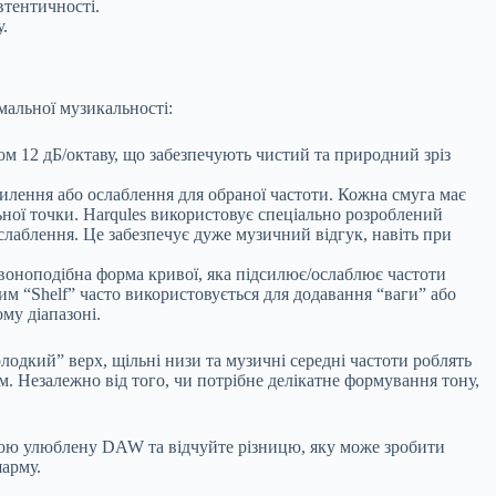
втентичності.
.
мальної музикальності:
лом 12 дБ/октаву, що забезпечують чистий та природний зріз
илення або ослаблення для обраної частоти. Кожна смуга має
льної точки. Harqules використовує спеціально розроблений
слаблення. Це забезпечує дуже музичний відгук, навіть при
воноподібна форма кривої, яка підсилює/ослаблює частоти
им “Shelf” часто використовується для додавання “ваги” або
му діапазоні.
лодкий” верх, щільні низи та музичні середні частоти роблять
м. Незалежно від того, чи потрібне делікатне формування тону,
свою улюблену DAW та відчуйте різницю, яку може зробити
шарму.