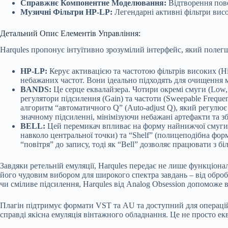
Справжнє Компонентне Моделювання:
Відтворення пове
Музичні Фільтри HP-LP:
Легендарні активні фільтри висо
Детальний Опис Елементів Управління:
Harqules пропонує інтуїтивно зрозумілий інтерфейс, який полегш
HP-LP:
Керує активацією та частотою фільтрів високих (Hig
небажаних частот. Вони ідеально підходять для очищення м
BANDS:
Це серце еквалайзера. Чотири окремі смуги (Low,
регулятори підсилення (Gain) та частоти (Sweepable Freque
алгоритм “автоматичного Q” (Auto-adjust Q), який регулює
значному підсиленні, мінімізуючи небажані артефакти та зб
BELL:
Цей перемикач впливає на форму найнижчої смуги (
навколо центральної точки) та “Shelf” (полицеподібна фор
“повітря” до запису, тоді як “Bell” дозволяє працювати з
Завдяки ретельній емуляції, Harqules передає не лише функціонал
його чудовим вибором для широкого спектра завдань – від обробк
чи сміливе підсилення, Harqules від Analog Obsession допоможе 
Плагін підтримує формати VST та AU та доступний для операцій
справді якісна емуляція вінтажного обладнання. Це не просто ек