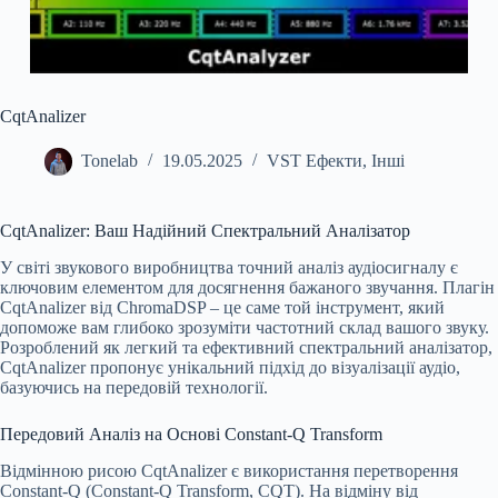
CqtAnalizer
Tonelab
19.05.2025
VST Ефекти
,
Інші
CqtAnalizer: Ваш Надійний Спектральний Аналізатор
У світі звукового виробництва точний аналіз аудіосигналу є
ключовим елементом для досягнення бажаного звучання. Плагін
CqtAnalizer від ChromaDSP – це саме той інструмент, який
допоможе вам глибоко зрозуміти частотний склад вашого звуку.
Розроблений як легкий та ефективний спектральний аналізатор,
CqtAnalizer пропонує унікальний підхід до візуалізації аудіо,
базуючись на передовій технології.
Передовий Аналіз на Основі Constant-Q Transform
Відмінною рисою CqtAnalizer є використання перетворення
Constant-Q (Constant-Q Transform, CQT). На відміну від