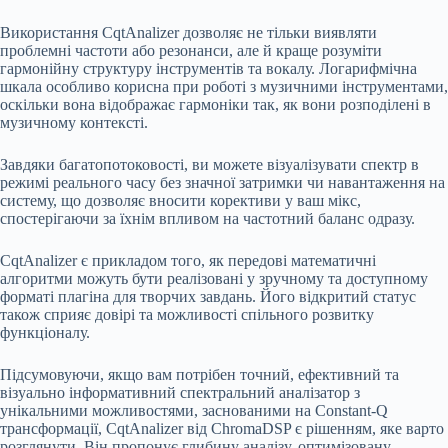
Використання CqtAnalizer дозволяє не тільки виявляти
проблемні частоти або резонанси, але й краще розуміти
гармонійну структуру інструментів та вокалу. Логарифмічна
шкала особливо корисна при роботі з музичними інструментами,
оскільки вона відображає гармоніки так, як вони розподілені в
музичному контексті.
Завдяки багатопотоковості, ви можете візуалізувати спектр в
режимі реального часу без значної затримки чи навантаження на
систему, що дозволяє вносити корективи у ваш мікс,
спостерігаючи за їхнім впливом на частотний баланс одразу.
CqtAnalizer є прикладом того, як передові математичні
алгоритми можуть бути реалізовані у зручному та доступному
форматі плагіна для творчих завдань. Його відкритий статус
також сприяє довірі та можливості спільного розвитку
функціоналу.
Підсумовуючи, якщо вам потрібен точний, ефективний та
візуально інформативний спектральний аналізатор з
унікальними можливостями, заснованими на Constant-Q
трансформації, CqtAnalizer від ChromaDSP є рішенням, яке варто
розглянути. Він пропонує глибину аналізу, оптимізовану