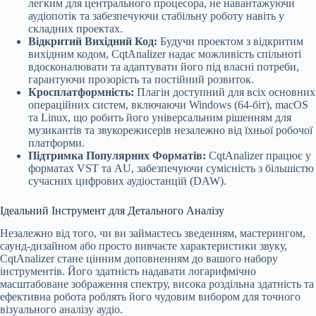
легким для центрального процесора, не навантажуючи
аудіопотік та забезпечуючи стабільну роботу навіть у
складних проектах.
Відкритий Вихідний Код:
Будучи проектом з відкритим
вихідним кодом, CqtAnalizer надає можливість спільноті
вдосконалювати та адаптувати його під власні потреби,
гарантуючи прозорість та постійний розвиток.
Кросплатформність:
Плагін доступний для всіх основних
операційних систем, включаючи Windows (64-біт), macOS
та Linux, що робить його універсальним рішенням для
музикантів та звукорежисерів незалежно від їхньої робочої
платформи.
Підтримка Популярних Форматів:
CqtAnalizer працює у
форматах VST та AU, забезпечуючи сумісність з більшістю
сучасних цифрових аудіостанцій (DAW).
Ідеальний Інструмент для Детального Аналізу
Незалежно від того, чи ви займаєтесь зведенням, мастерингом,
саунд-дизайном або просто вивчаєте характеристики звуку,
CqtAnalizer стане цінним доповненням до вашого набору
інструментів. Його здатність надавати логарифмічно
масштабоване зображення спектру, висока роздільна здатність та
ефективна робота роблять його чудовим вибором для точного
візуального аналізу аудіо.