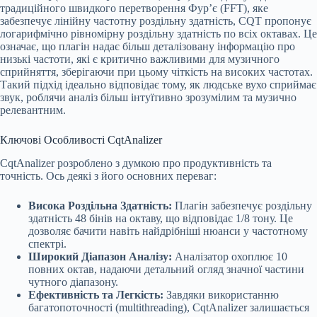
традиційного швидкого перетворення Фур’є (FFT), яке
забезпечує лінійну частотну роздільну здатність, CQT пропонує
логарифмічно рівномірну роздільну здатність по всіх октавах. Це
означає, що плагін надає більш деталізовану інформацію про
низькі частоти, які є критично важливими для музичного
сприйняття, зберігаючи при цьому чіткість на високих частотах.
Такий підхід ідеально відповідає тому, як людське вухо сприймає
звук, роблячи аналіз більш інтуїтивно зрозумілим та музично
релевантним.
Ключові Особливості CqtAnalizer
CqtAnalizer розроблено з думкою про продуктивність та
точність. Ось деякі з його основних переваг:
Висока Роздільна Здатність:
Плагін забезпечує роздільну
здатність 48 бінів на октаву, що відповідає 1/8 тону. Це
дозволяє бачити навіть найдрібніші нюанси у частотному
спектрі.
Широкий Діапазон Аналізу:
Аналізатор охоплює 10
повних октав, надаючи детальний огляд значної частини
чутного діапазону.
Ефективність та Легкість:
Завдяки використанню
багатопоточності (multithreading), CqtAnalizer залишається