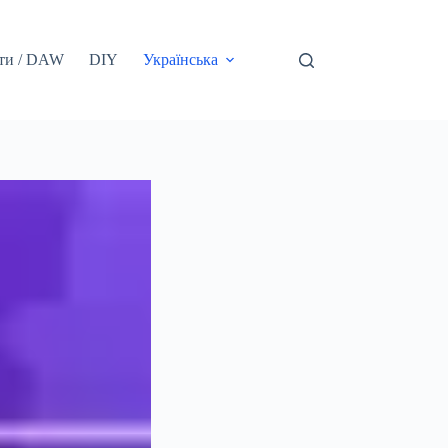
ти / DAW
DIY
Українська