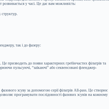
 розвивається у часі. Це дає вам можливість:
х структур.
нджеру, так і до фазеру:
. Це призводить до появи характерних гребінчастих фільтрів та
орюючи пульсуючі, “заїкаючі” або секвенсовані фленджер-
азового зсуву за допомогою серії фільтрів All-pass. Це створює
дозволяє програмувати послідовності фазових зсувів на кожному