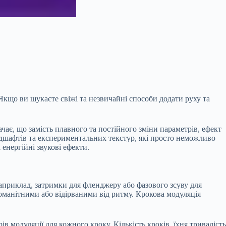
Якщо ви шукаєте свіжі та незвичайні способи додати руху та
ачає, що замість плавного та постійного зміни параметрів, ефект
ндшафтів та експериментальних текстур, які просто неможливо
енергійні звукові ефекти.
наприклад, затримки для фленджеру або фазового зсуву для
номанітними або відірваними від ритму. Крокова модуляція
 модуляції для кожного кроку. Кількість кроків, їхня тривалість