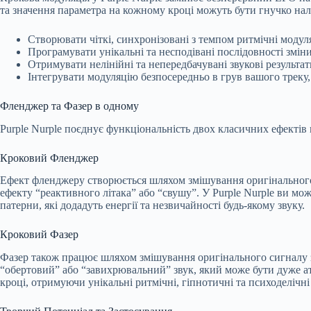
та значення параметра на кожному кроці можуть бути гнучко нал
Створювати чіткі, синхронізовані з темпом ритмічні модул
Програмувати унікальні та несподівані послідовності змін
Отримувати нелінійні та непередбачувані звукові результат
Інтегрувати модуляцію безпосередньо в грув вашого треку, 
Фленджер та Фазер в одному
Purple Nurple поєднує функціональність двох класичних ефектів 
Кроковий Фленджер
Ефект фленджеру створюється шляхом змішування оригінального с
ефекту “реактивного літака” або “свушу”. У Purple Nurple ви мо
патерни, які додадуть енергії та незвичайності будь-якому звуку.
Кроковий Фазер
Фазер також працює шляхом змішування оригінального сигналу з й
“обертовий” або “завихрювальний” звук, який може бути дуже а
кроці, отримуючи унікальні ритмічні, гіпнотичні та психоделічн