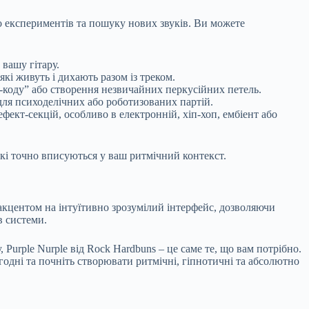
до експериментів та пошуку нових звуків. Ви можете
 вашу гітару.
які живуть і дихають разом із треком.
с-коду” або створення незвичайних перкусійних петель.
для психоделічних або роботизованих партій.
фект-секцій, особливо в електронній, хіп-хоп, ембіент або
які точно вписуються у ваш ритмічний контекст.
акцентом на інтуїтивно зрозумілий інтерфейс, дозволяючи
в системи.
Purple Nurple від Rock Hardbuns – це саме те, що вам потрібно.
годні та почніть створювати ритмічні, гіпнотичні та абсолютно