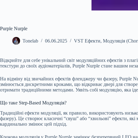
Purple Nurple
Tonelab
06.06.2025
VST Ефекти
,
Модуляція (Choru
Відкрийте для себе унікальний світ модуляційних ефектів з пла
текстури до своїх аудіоматеріалів, Purple Nurple стане вашим не
На відміну від звичайних ефектів фленджеру чи фазеру, Purple 
змінюється дискретними кроками, що відкриває двері для створ
отримати традиційними методами. Уявіть собі модуляцію, яка іде
Що таке Step-Based Модуляція?
Традиційні ефекти модуляції, як правило, використовують низьк
фазеру). Це створює класичні “свуш” або “хвильові” ефекти, які
кардинально змінює цей підхід.
Крокова модуляція у Purple Nurple замінює безперервний LFO на с