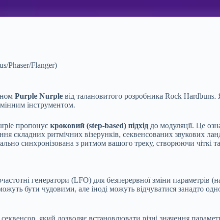
s/Phaser/Flanger)
гіном
Purple Nurple
від талановитого розробника Rock Hardbuns. 
замінним інструментом.
Nurple пропонує
кроковий (step-based) підхід
до модуляції. Це озн
ення складних ритмічних візерунків, секвенсованих звукових ла
ально синхронізована з ритмом вашого треку, створюючи чіткі та 
очастотні генератори (LFO) для безперервної зміни параметрів (
 можуть бути чудовими, але іноді можуть відчуватися занадто од
еквенсор, який дозволяє встановлювати різні значення параметрів