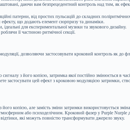
аштовані, даючи вам безпрецедентний контроль над тим, як ефект
яційні патерни, від простих пульсацій до складних поліритмічни
и ефекту, що додають елемент сюрпризу та динаміки.
и, ідеальні для експериментальної музики та звукового дизайну.
роблячи її частиною ритмічної секції.
модуляції, дозволяючи застосовувати кроковий контроль як до фле
игналу з його копією, затримка якої постійно змінюється в часі
жете застосувати цей ефект з кроковою модуляцією затримки, ств
ого копією, але замість зміни затримки використовується зміна ф
тмосферним або психоделічним. Кроковий фазер у Purple Nurple 
і відтінки, які можуть повністю трансформувати джерело звуку.