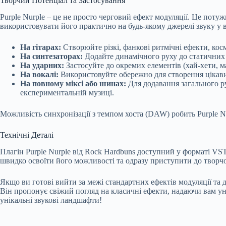
Творчий Потенціал та Застосування
Purple Nurple – це не просто черговий ефект модуляції. Це поту
використовувати його практично на будь-якому джерелі звуку у 
На гітарах:
Створюйте різкі, фанкові ритмічні ефекти, косм
На синтезаторах:
Додайте динамічного руху до статичних пе
На ударних:
Застосуйте до окремих елементів (хай-хети, м
На вокалі:
Використовуйте обережно для створення цікавих
На повному міксі або шинах:
Для додавання загального ру
експериментальній музиці.
Можливість синхронізації з темпом хоста (DAW) робить Purple N
Технічні Деталі
Плагін Purple Nurple від Rock Hardbuns доступний у форматі VS
швидко освоїти його можливості та одразу приступити до творчос
Якщо ви готові вийти за межі стандартних ефектів модуляції та 
Він пропонує свіжий погляд на класичні ефекти, надаючи вам ун
унікальні звукові ландшафти!