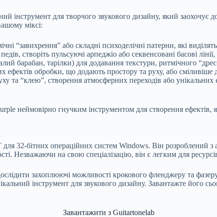
жний інструмент для творчого звукового дизайну, який заохочує 
вашому міксі:
ічні “завихрення” або складні психоделічні патерни, які виділять
дів, створіть пульсуючі арпеджіо або секвенсовані басові лінії, 
алий барабан, тарілки) для додавання текстури, ритмічного “дре
 ефектів обробки, що додають простору та руху, або сміливіше 
ху та “клею”, створення атмосферних переходів або унікальних е
urple неймовірно гнучким інструментом для створення ефектів, 
T для 32-бітних операційних систем Windows. Він розроблений з 
ті. Незважаючи на свою спеціалізацію, він є легким для ресурсі
дослідити захоплюючі можливості крокового фленджеру та фазеру, 
ікальний інструмент для звукового дизайну. Завантажте його сьо
Завантажити з Guitartonelab