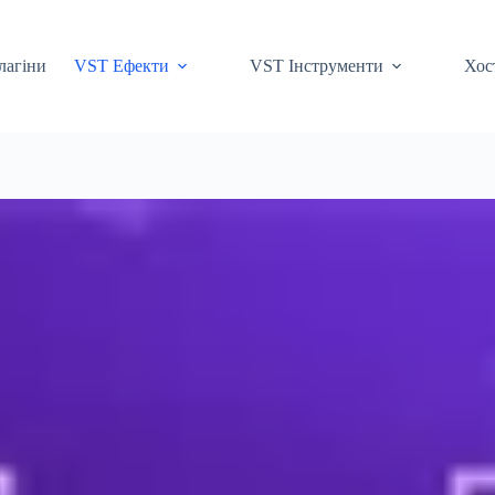
лагіни
VST Ефекти
VST Інструменти
Хос