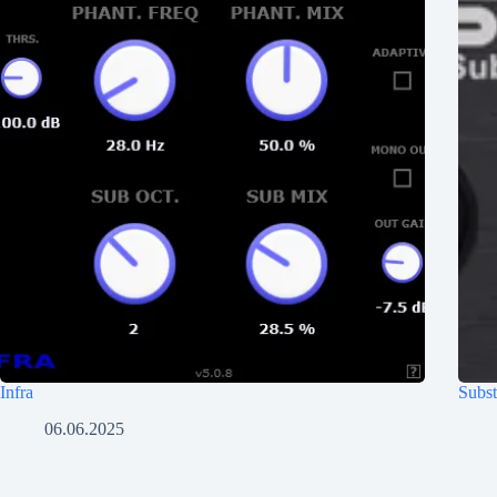
Infra
Subst
06.06.2025