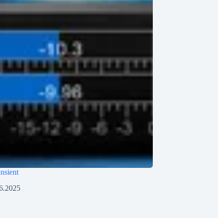
ansient
6.2025