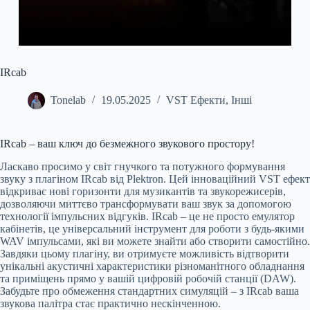
IRcab
Tonelab
19.05.2025
VST Ефекти
,
Інші
IRcab – ваш ключ до безмежного звукового простору!
Ласкаво просимо у світ гнучкого та потужного формування
звуку з плагіном IRcab від Plektron. Цей інноваційний VST ефект
відкриває нові горизонти для музикантів та звукорежисерів,
дозволяючи миттєво трансформувати ваш звук за допомогою
технології імпульсних відгуків. IRcab – це не просто емулятор
кабінетів, це універсальний інструмент для роботи з будь-якими
WAV імпульсами, які ви можете знайти або створити самостійно.
Завдяки цьому плагіну, ви отримуєте можливість відтворити
унікальні акустичні характеристики різноманітного обладнання
та приміщень прямо у вашій цифровій робочій станції (DAW).
Забудьте про обмеження стандартних симуляцій – з IRcab ваша
звукова палітра стає практично нескінченною.