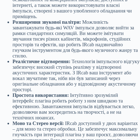
інтернеті, а також можете використовувати власні
імпульси, створені з вашого улюбленого обладнання чи
приміщень.
Розширення звукової палітри:
Можливість
завантажувати будь-які WAV імпульси дозволяє вийти за
рамки стандартних симуляцій. Ви можете імітувати
звучання тисяч різних кабінетів, мікрофонів, студійних
просторів та ефектів, що робить IRcab надзвичайно
гнучким інструментом для будь-якого музичного жанру та
стилю.
Реалістичне відтворення:
Технологія імпульсного відгуку
забезпечує високий ступінь реалізму у відтворенні
акустичних характеристик. З IRcab ваш інструмент або
вокал звучатиме так, ніби він був записаний через
оригінальне обладнання або у відповідному акустичному
просторі.
Простота використання:
Інтуїтивно зрозумілий
інтерфейс плагіна робить роботу з ним швидкою та
ефективною. Завантаження імпульсів відбувається легко,
дозволяючи вам зосередитись на творчості, а не на
технічних нюансах.
Моно та Стерео версії:
IRcab доступний у двох варіантах
– для моно та стерео обробки. Це забезпечує максимальну
гнучкість при інтеграції плагіна у ваш проєкт, дозволяючи