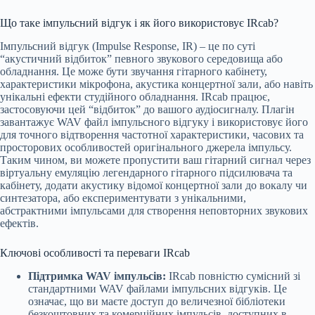
Що таке імпульсний відгук і як його використовує IRcab?
Імпульсний відгук (Impulse Response, IR) – це по суті
“акустичний відбиток” певного звукового середовища або
обладнання. Це може бути звучання гітарного кабінету,
характеристики мікрофона, акустика концертної зали, або навіть
унікальні ефекти студійного обладнання. IRcab працює,
застосовуючи цей “відбиток” до вашого аудіосигналу. Плагін
завантажує WAV файл імпульсного відгуку і використовує його
для точного відтворення частотної характеристики, часових та
просторових особливостей оригінального джерела імпульсу.
Таким чином, ви можете пропустити ваш гітарний сигнал через
віртуальну емуляцію легендарного гітарного підсилювача та
кабінету, додати акустику відомої концертної зали до вокалу чи
синтезатора, або експериментувати з унікальними,
абстрактними імпульсами для створення неповторних звукових
ефектів.
Ключові особливості та переваги IRcab
Підтримка WAV імпульсів:
IRcab повністю сумісний зі
стандартними WAV файлами імпульсних відгуків. Це
означає, що ви маєте доступ до величезної бібліотеки
безкоштовних та комерційних імпульсів, доступних в