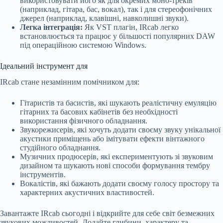
використовувати його як для окремих моно-треків
(наприклад, гітара, бас, вокал), так і для стереофонічних
джерел (наприклад, клавішні, навколишні звуки).
Легка інтеграція:
Як VST плагін, IRcab легко
встановлюється та працює у більшості популярних DAW
під операційною системою Windows.
Ідеальний інструмент для
IRcab стане незамінним помічником для:
Гітаристів та басистів, які шукають реалістичну емуляцію
гітарних та басових кабінетів без необхідності
використання фізичного обладнання.
Звукорежисерів, які хочуть додати своєму звуку унікальної
акустики приміщень або імітувати ефекти вінтажного
студійного обладнання.
Музичних продюсерів, які експериментують зі звуковим
дизайном та шукають нові способи формування тембру
інструментів.
Вокалістів, які бажають додати своєму голосу простору та
характерних акустичних властивостей.
Завантажте IRcab сьогодні і відкрийте для себе світ безмежних
звукових можливостей. Додайте глибини, характеру та