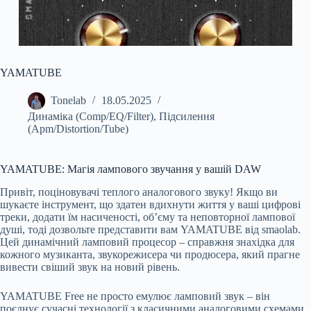
YAMATUBE
Tonelab
18.05.2025
Динаміка (Comp/EQ/Filter)
,
Підсилення
(Apm/Distortion/Tube)
YAMATUBE: Магія лампового звучання у вашій DAW
Привіт, поціновувачі теплого аналогового звуку! Якщо ви
шукаєте інструмент, що здатен вдихнути життя у ваші цифрові
треки, додати їм насиченості, об’єму та неповторної лампової
душі, тоді дозвольте представити вам YAMATUBE від smaolab.
Цей динамічний ламповий процесор – справжня знахідка для
кожного музиканта, звукорежисера чи продюсера, який прагне
вивести свіший звук на новий рівень.
YAMATUBE Free не просто емулює ламповий звук – він
поєднує сучасні технології з класичними аналоговими схемами,