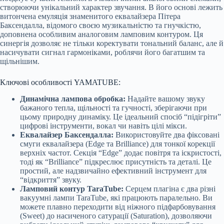
створюючи унікальний характер звучання. В його основі лежить
витончена емуляція знаменитого еквалайзера Пітера
Баксендалла, відомого своєю музикальністю та гнучкістю,
доповнена особливим аналоговим ламповим контуром. Ця
синергія дозволяє не тільки коректувати тональний баланс, але й
насичувати сигнал гармоніками, роблячи його багатшим та
щільнішим.
Ключові особливості YAMATUBE:
Динамічна лампова обробка:
Надайте вашому звуку
бажаного тепла, щільності та гучності, зберігаючи при
цьому природну динаміку. Це ідеальний спосіб “підігріти”
цифрові інструменти, вокал чи навіть цілі мікси.
Еквалайзер Баксендалла:
Використовуйте два фіксовані
смуги еквалайзера (Edge та Brilliance) для тонкої корекції
верхніх частот. Секція “Edge” додає повітря та іскристості,
тоді як “Brilliance” підкреслює присутність та деталі. Це
простий, але надзвичайно ефективний інструмент для
“відкриття” звуку.
Ламповий контур TaraTube:
Серцем плагіна є два різні
вакуумні лампи TaraTube, які працюють паралельно. Ви
можете плавно переходити від ніжного підфарбовування
(Sweet) до насиченого сатурації (Saturation), дозволяючи