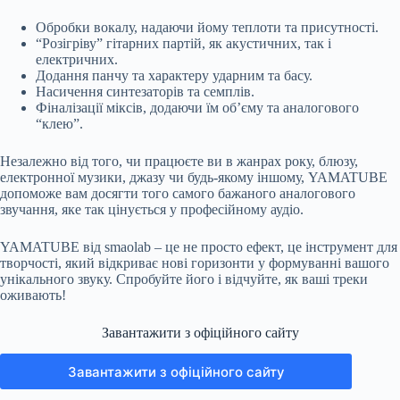
Обробки вокалу, надаючи йому теплоти та присутності.
“Розігріву” гітарних партій, як акустичних, так і
електричних.
Додання панчу та характеру ударним та басу.
Насичення синтезаторів та семплів.
Фіналізації міксів, додаючи їм об’єму та аналогового
“клею”.
Незалежно від того, чи працюєте ви в жанрах року, блюзу,
електронної музики, джазу чи будь-якому іншому, YAMATUBE
допоможе вам досягти того самого бажаного аналогового
звучання, яке так цінується у професійному аудіо.
YAMATUBE від smaolab – це не просто ефект, це інструмент для
творчості, який відкриває нові горизонти у формуванні вашого
унікального звуку. Спробуйте його і відчуйте, як ваші треки
оживають!
Завантажити з офіційного сайту
Завантажити з офіційного сайту