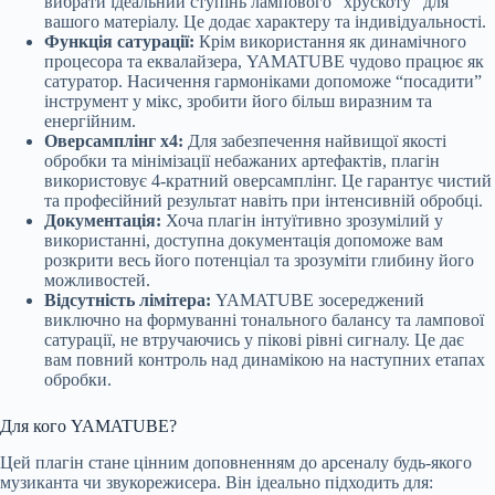
вибрати ідеальний ступінь лампового “хрускоту” для
вашого матеріалу. Це додає характеру та індивідуальності.
Функція сатурації:
Крім використання як динамічного
процесора та еквалайзера, YAMATUBE чудово працює як
сатуратор. Насичення гармоніками допоможе “посадити”
інструмент у мікс, зробити його більш виразним та
енергійним.
Оверсамплінг x4:
Для забезпечення найвищої якості
обробки та мінімізації небажаних артефактів, плагін
використовує 4-кратний оверсамплінг. Це гарантує чистий
та професійний результат навіть при інтенсивній обробці.
Документація:
Хоча плагін інтуїтивно зрозумілий у
використанні, доступна документація допоможе вам
розкрити весь його потенціал та зрозуміти глибину його
можливостей.
Відсутність лімітера:
YAMATUBE зосереджений
виключно на формуванні тонального балансу та лампової
сатурації, не втручаючись у пікові рівні сигналу. Це дає
вам повний контроль над динамікою на наступних етапах
обробки.
Для кого YAMATUBE?
Цей плагін стане цінним доповненням до арсеналу будь-якого
музиканта чи звукорежисера. Він ідеально підходить для: