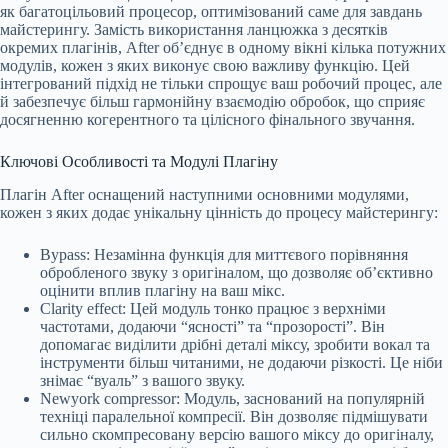
як багатоцільовий процесор, оптимізований саме для завдань
майстерингу. Замість використання ланцюжка з десятків
окремих плагінів, After об’єднує в одному вікні кілька потужних
модулів, кожен з яких виконує свою важливу функцію. Цей
інтегрований підхід не тільки спрощує ваш робочий процес, але
й забезпечує більш гармонійну взаємодію обробок, що сприяє
досягненню когерентного та цілісного фінального звучання.
Ключові Особливості та Модулі Плагіну
Плагін After оснащений наступними основними модулями,
кожен з яких додає унікальну цінність до процесу майстерингу:
Bypass: Незамінна функція для миттєвого порівняння
обробленого звуку з оригіналом, що дозволяє об’єктивно
оцінити вплив плагіну на ваш мікс.
Clarity effect: Цей модуль тонко працює з верхніми
частотами, додаючи “ясності” та “прозорості”. Він
допомагає виділити дрібні деталі міксу, зробити вокал та
інструменти більш читаними, не додаючи різкості. Це ніби
знімає “вуаль” з вашого звуку.
Newyork compressor: Модуль, заснований на популярній
техніці паралельної компресії. Він дозволяє підмішувати
сильно скомпресовану версію вашого міксу до оригіналу,