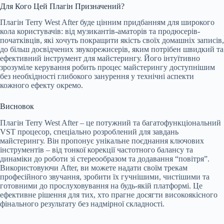
Для Кого Цей Плагін Призначений?
Плагін Terry West After буде цінним придбанням для широкого
кола користувачів: від музикантів-аматорів та продюсерів-
початківців, які хочуть покращити якість своїх домашніх записів,
до більш досвідчених звукорежисерів, яким потрібен швидкий та
ефективний інструмент для майстерингу. Його інтуїтивно
зрозуміле керування робить процес майстерингу доступнішим
без необхідності глибокого занурення у технічні аспекти
кожного ефекту окремо.
Висновок
Плагін Terry West After – це потужний та багатофункціональний
VST процесор, спеціально розроблений для завдань
майстерингу. Він пропонує унікальне поєднання ключових
інструментів – від тонкої корекції частотного балансу та
динаміки до роботи зі стереообразом та додавання “повітря”.
Використовуючи After, ви можете надати своїм трекам
професійного звучання, зробити їх гучнішими, чистішими та
готовними до прослуховування на будь-якій платформі. Це
ефективне рішення для тих, хто прагне досягти високоякісного
фінального результату без надмірної складності.