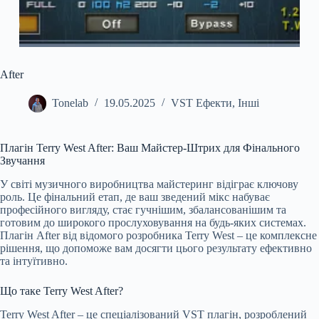
After
Tonelab
19.05.2025
VST Ефекти
,
Інші
Плагін Terry West After: Ваш Майстер-Штрих для Фінального
Звучання
У світі музичного виробництва майстеринг відіграє ключову
роль. Це фінальний етап, де ваш зведений мікс набуває
професійного вигляду, стає гучнішим, збалансованішим та
готовим до широкого прослуховування на будь-яких системах.
Плагін After від відомого розробника Terry West – це комплексне
рішення, що допоможе вам досягти цього результату ефективно
та інтуїтивно.
Що таке Terry West After?
Terry West After – це спеціалізований VST плагін, розроблений