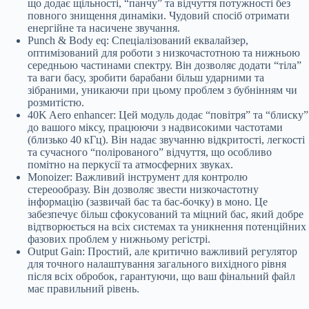
що додає щільності, “панчу” та відчуття потужності без
повного знищення динаміки. Чудовий спосіб отримати
енергійне та насичене звучання.
Punch & Body eq: Спеціалізований еквалайзер,
оптимізований для роботи з низкочастотною та нижньою
середньою частинами спектру. Він дозволяє додати “тіла”
та ваги басу, зробити барабани більш ударними та
зібраними, уникаючи при цьому проблем з бубнінням чи
розмитістю.
40K Aero enhancer: Цей модуль додає “повітря” та “блиску”
до вашого міксу, працюючи з надвисокими частотами
(близько 40 кГц). Він надає звучанню відкритості, легкості
та сучасного “полірованого” відчуття, що особливо
помітно на перкусії та атмосферних звуках.
Monoizer: Важливий інструмент для контролю
стереообразу. Він дозволяє звести низкочастотну
інформацію (зазвичай бас та бас-бочку) в моно. Це
забезпечує більш сфокусований та міцний бас, який добре
відтворюється на всіх системах та уникнення потенційних
фазових проблем у нижньому регістрі.
Output Gain: Простий, але критично важливий регулятор
для точного налаштування загального вихідного рівня
після всіх обробок, гарантуючи, що ваш фінальний файл
має правильний рівень.