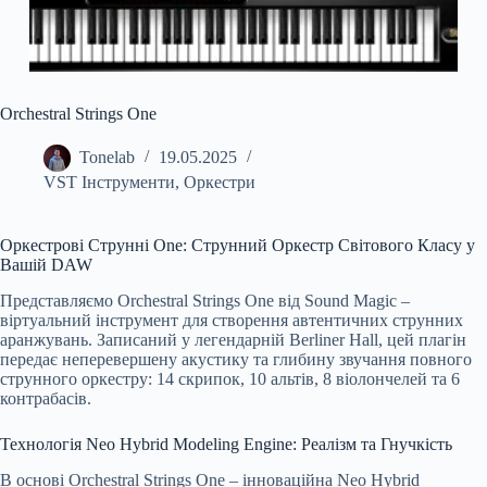
Orchestral Strings One
Tonelab
19.05.2025
VST Інструменти
,
Оркестри
Оркестрові Струнні One: Струнний Оркестр Світового Класу у
Вашій DAW
Представляємо Orchestral Strings One від Sound Magic –
віртуальний інструмент для створення автентичних струнних
аранжувань. Записаний у легендарній Berliner Hall, цей плагін
передає неперевершену акустику та глибину звучання повного
струнного оркестру: 14 скрипок, 10 альтів, 8 віолончелей та 6
контрабасів.
Технологія Neo Hybrid Modeling Engine: Реалізм та Гнучкість
В основі Orchestral Strings One – інноваційна Neo Hybrid