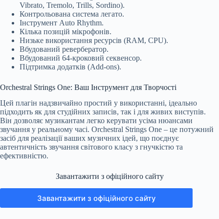
Vibrato, Tremolo, Trills, Sordino).
Контрольована система легато.
Інструмент Auto Rhythm.
Кілька позицій мікрофонів.
Низьке використання ресурсів (RAM, CPU).
Вбудований ревербератор.
Вбудований 64-кроковий секвенсор.
Підтримка додатків (Add-ons).
Orchestral Strings One: Ваш Інструмент для Творчості
Цей плагін надзвичайно простий у використанні, ідеально
підходить як для студійних записів, так і для живих виступів.
Він дозволяє музикантам легко керувати усіма нюансами
звучання у реальному часі. Orchestral Strings One – це потужний
засіб для реалізації ваших музичних ідей, що поєднує
автентичність звучання світового класу з гнучкістю та
ефективністю.
Завантажити з офіційного сайту
Завантажити з офіційного сайту