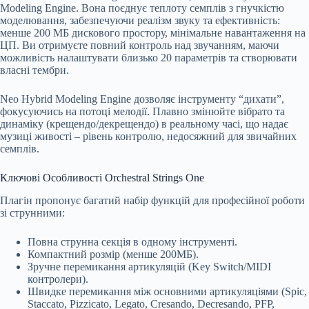
Modeling Engine. Вона поєднує теплоту семплів з гнучкістю
моделювання, забезпечуючи реалізм звуку та ефективність:
менше 200 МБ дискового простору, мінімальне навантаження на
ЦП. Ви отримуєте повний контроль над звучанням, маючи
можливість налаштувати близько 20 параметрів та створювати
власні тембри.
Neo Hybrid Modeling Engine дозволяє інструменту “дихати”,
фокусуючись на потоці мелодії. Плавно змінюйте вібрато та
динаміку (крещендо/декрещендо) в реальному часі, що надає
музиці живості – рівень контролю, недосяжний для звичайних
семплів.
Ключові Особливості Orchestral Strings One
Плагін пропонує багатий набір функцій для професійної роботи
зі струнними:
Повна струнна секція в одному інструменті.
Компактний розмір (менше 200МБ).
Зручне перемикання артикуляцій (Key Switch/MIDI
контролери).
Швидке перемикання між основними артикуляціями (Spic,
Staccato, Pizzicato, Legato, Cresando, Decresando, PFP,