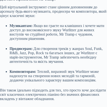
Цей віртуальний інструмент стане цінним доповненням до
арсеналу будь-якого музиканта, продюсера чи композитора, який
цінує класичні звуки:
Музикантам:
Якщо ви граєте на клавішних і хочете мати
доступ до високоякісного звуку Wurlitzer для живих
виступів чи студійної роботи, Mr Tramp є чудовим,
доступним рішенням.
Продюсерам:
Для створення треків у жанрах Soul, Funk,
R&B, Jazz, Pop, Rock та багатьох інших, де Wurlitzer є
staple-інструментом, Mr Tramp забезпечить необхідну
автентичність та якість звучання.
Композиторам:
Теплий, виразний звук Wurlitzer може
надихнути на створення нових мелодій та гармоній,
додаючи унікального характеру вашим композиціям.
Він також ідеально підходить для тих, хто просто хоче дослідити
світ класичних електричних піаніно без значних фінансових
вкладень у вінтажне обладнання.