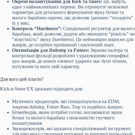
Окремі налаштування для Kick та Snare:
Це, мабуть,
одна з найважливіших переваг. Ви отримуєте незалежні
параметри для детального формування звуку бочки та
малого барабана окремо, що дозволяє ідеально “посадити”
їх у мікс.
Контроль “Harshness”:
Спеціальний регулятор для малого
барабана, який дозволяє додати або зменшити “різкість” чи
“жорсткість” звуку (harshness). Це неймовірно корисно для
жанрів, де потрібен пробивний і насичений snare.
Оптимізація для Dubstep та Future:
Звукова палітра та
контрольні функції розроблені з урахуванням специфіки
цих жанрів, де кожен елемент ударних має бути чітким,
потужним та мати свій характер.
Для кого цей плагін?
Kick-n-Snare EX ідеально підходить для:
Музичних продюсерів, які спеціалізуються на EDM,
зокрема dubstep, Future Bass, Trap та подібних жанрах.
Бітмейкерів, яким потрібні готові, високоякісні звуки
бочки та малого барабана з можливістю гнучкого
налаштування.
Звукорежисерів, які шукають спеціалізований інструмент
для швидкого створення потужної та виразної ритм-секції.