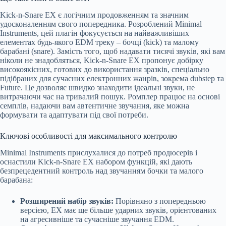
Kick-n-Snare EX є логічним продовженням та значним
удосконаленням свого попередника. Розроблений Minimal
Instruments, цей плагін фокусується на найважливіших
елементах будь-якого EDM треку – бочці (kick) та малому
барабані (snare). Замість того, щоб надавати тисячі звуків, які вам
ніколи не знадобляться, Kick-n-Snare EX пропонує добірку
високоякісних, готових до використання зразків, спеціально
підібраних для сучасних електронних жанрів, зокрема dubstep та
Future. Це дозволяє швидко знаходити ідеальні звуки, не
витрачаючи час на тривалий пошук. Ромплер працює на основі
семплів, надаючи вам автентичне звучання, яке можна
формувати та адаптувати під свої потреби.
Ключові особливості для максимального контролю
Minimal Instruments прислухалися до потреб продюсерів і
оснастили Kick-n-Snare EX набором функцій, які дають
безпрецедентний контроль над звучанням бочки та малого
барабана:
Розширений набір звуків:
Порівняно з попередньою
версією, EX має ще більше ударних звуків, орієнтованих
на агресивніше та сучасніше звучання EDM.