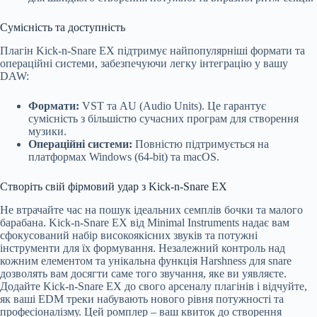
Сумісність та доступність
Плагін Kick-n-Snare EX підтримує найпопулярніші формати та
операційні системи, забезпечуючи легку інтеграцію у вашу
DAW:
Формати:
VST та AU (Audio Units). Це гарантує
сумісність з більшістю сучасних програм для створення
музики.
Операційні системи:
Повністю підтримується на
платформах Windows (64-bit) та macOS.
Створіть свій фірмовий удар з Kick-n-Snare EX
Не втрачайте час на пошук ідеальних семплів бочки та малого
барабана. Kick-n-Snare EX від Minimal Instruments надає вам
сфокусований набір високоякісних звуків та потужні
інструменти для їх формування. Незалежний контроль над
кожним елементом та унікальна функція Harshness для snare
дозволять вам досягти саме того звучання, яке ви уявляєте.
Додайте Kick-n-Snare EX до свого арсеналу плагінів і відчуйте,
як ваші EDM треки набувають нового рівня потужності та
професіоналізму. Цей ромплер – ваш квиток до створення