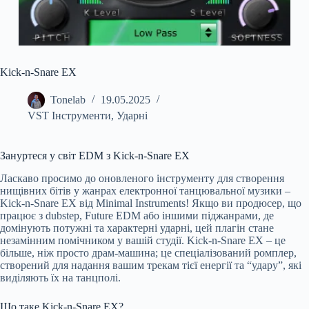
Kick-n-Snare EX
Tonelab
19.05.2025
VST Інструменти
,
Ударні
Зануртеся у світ EDM з Kick-n-Snare EX
Ласкаво просимо до оновленого інструменту для створення
нищівних бітів у жанрах електронної танцювальної музики –
Kick-n-Snare EX від Minimal Instruments! Якщо ви продюсер, що
працює з dubstep, Future EDM або іншими піджанрами, де
домінують потужні та характерні ударні, цей плагін стане
незамінним помічником у вашій студії. Kick-n-Snare EX – це
більше, ніж просто драм-машина; це спеціалізований ромплер,
створений для надання вашим трекам тієї енергії та “удару”, які
виділяють їх на танцполі.
Що таке Kick-n-Snare EX?