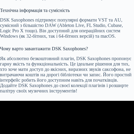
Технічна інформація та сумісність
DSK Saxophones підтримує популярні формати VST та AU,
сумісний з більшістю DAW (Ableton Live, FL Studio, Cubase,
Logic Pro X тощо). Він доступний для операційних систем
Windows (як 32-бітних, так і 64-бітних версій) та macOS.
Чому варто завантажити DSK Saxophones?
Як абсолютно безкоштовний плагін, DSK Saxophones пропонує
гарну якість та функціональність. Це ідеальне рішення для тих,
хто хоче мати доступ до якісних, виразних звуків саксофона, не
витрачаючи коштів на дорогі бібліотеки чи запис. Його простий
інтерфейс робить його доступним навіть для початківців.
Додайте DSK Saxophones до своєї колекції плагінів і розширте
палітру своїх музичних інструментів!