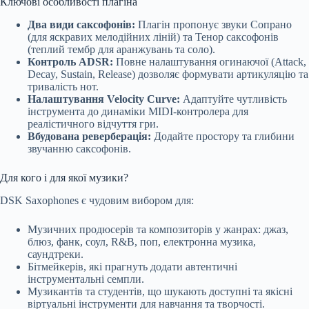
Ключові особливості плагіна
Два види саксофонів:
Плагін пропонує звуки Сопрано
(для яскравих мелодійних ліній) та Тенор саксофонів
(теплий тембр для аранжувань та соло).
Контроль ADSR:
Повне налаштування огинаючої (Attack,
Decay, Sustain, Release) дозволяє формувати артикуляцію та
тривалість нот.
Налаштування Velocity Curve:
Адаптуйте чутливість
інструмента до динаміки MIDI-контролера для
реалістичного відчуття гри.
Вбудована реверберація:
Додайте простору та глибини
звучанню саксофонів.
Для кого і для якої музики?
DSK Saxophones є чудовим вибором для:
Музичних продюсерів та композиторів у жанрах: джаз,
блюз, фанк, соул, R&B, поп, електронна музика,
саундтреки.
Бітмейкерів, які прагнуть додати автентичні
інструментальні семпли.
Музикантів та студентів, що шукають доступні та якісні
віртуальні інструменти для навчання та творчості.