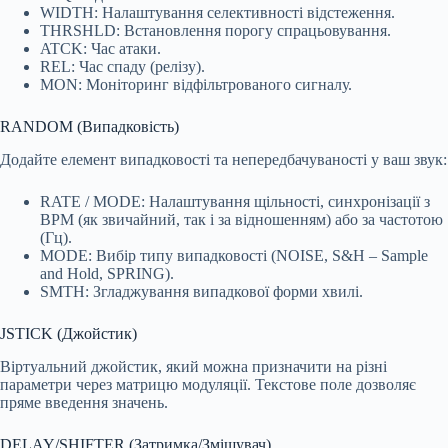
WIDTH: Налаштування селективності відстеження.
THRSHLD: Встановлення порогу спрацьовування.
ATCK: Час атаки.
REL: Час спаду (релізу).
MON: Моніторинг відфільтрованого сигналу.
RANDOM (Випадковість)
Додайте елемент випадковості та непередбачуваності у ваш звук:
RATE / MODE: Налаштування щільності, синхронізації з
BPM (як звичайний, так і за відношенням) або за частотою
(Гц).
MODE: Вибір типу випадковості (NOISE, S&H – Sample
and Hold, SPRING).
SMTH: Згладжування випадкової форми хвилі.
JSTICK (Джойстик)
Віртуальний джойстик, який можна призначити на різні
параметри через матрицю модуляції. Текстове поле дозволяє
пряме введення значень.
DELAY/SHIFTER (Затримка/Зміщувач)