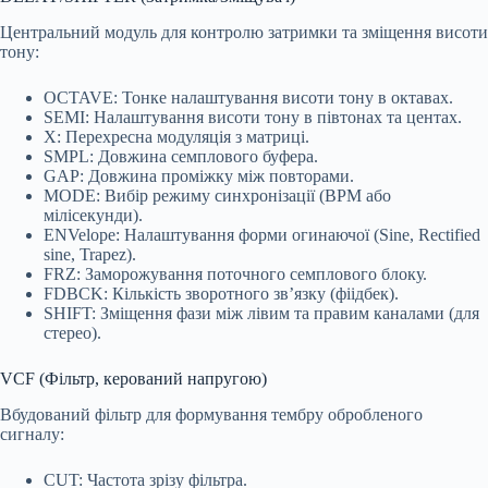
Центральний модуль для контролю затримки та зміщення висоти
тону:
OCTAVE: Тонке налаштування висоти тону в октавах.
SEMI: Налаштування висоти тону в півтонах та центах.
X: Перехресна модуляція з матриці.
SMPL: Довжина семплового буфера.
GAP: Довжина проміжку між повторами.
MODE: Вибір режиму синхронізації (BPM або
мілісекунди).
ENVelope: Налаштування форми огинаючої (Sine, Rectified
sine, Trapez).
FRZ: Заморожування поточного семплового блоку.
FDBCK: Кількість зворотного зв’язку (фіідбек).
SHIFT: Зміщення фази між лівим та правим каналами (для
стерео).
VCF (Фільтр, керований напругою)
Вбудований фільтр для формування тембру обробленого
сигналу:
CUT: Частота зрізу фільтра.