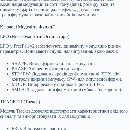
Комбінація модуляцій висоти тону (tune), розміру (size) та
проміжку (gap) є серцем цього ефекту, дозволяючи
трансформувати звук найнезвичайнішим чином.
Ключові Модулі та Функції
LFO (Низькочастотні Осцилятори)
LFO у FreeFall v2 забезпечують динамічну модуляцію різних
параметрів. Вони мають гнучкі налаштування, включаючи:
SHAPE: Вибір форми хвилі для модуляції.
PHASE: Зміщення фази осцилятора.
STP / PW: Додавання кроків до форми хвилі (STP) або
контроль ширини імпульсу (PW) для імпульсної форми.
MODE: Вибір режиму швидкості роботи LFO.
SMTH: Згладжування форми хвилі (м’яке або жорстке).
TRACKER (Трекер)
Модуль Tracker дозволяє відстежувати характеристики вхідного
сигналу та використовувати їх для модуляції:
FRQ: Відстеження частоти.