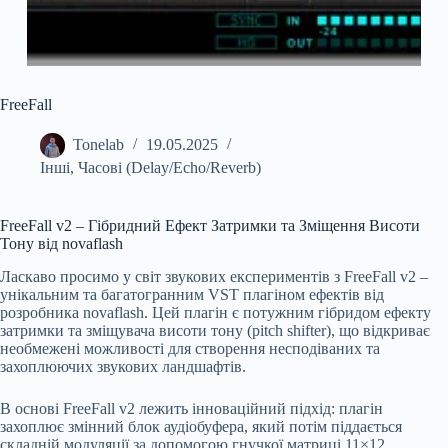
FreeFall
Tonelab
19.05.2025
Інші
,
Часові (Delay/Echo/Reverb)
FreeFall v2 – Гібридний Ефект Затримки та Зміщення Висоти
Тону від novaflash
Ласкаво просимо у світ звукових експериментів з FreeFall v2 –
унікальним та багатогранним VST плагіном ефектів від
розробника novaflash. Цей плагін є потужним гібридом ефекту
затримки та зміщувача висоти тону (pitch shifter), що відкриває
необмежені можливості для створення несподіваних та
захоплюючих звукових ландшафтів.
В основі FreeFall v2 лежить інноваційний підхід: плагін
захоплює змінний блок аудіобуфера, який потім піддається
складній модуляції за допомогою гнучкої матриці 11×12.