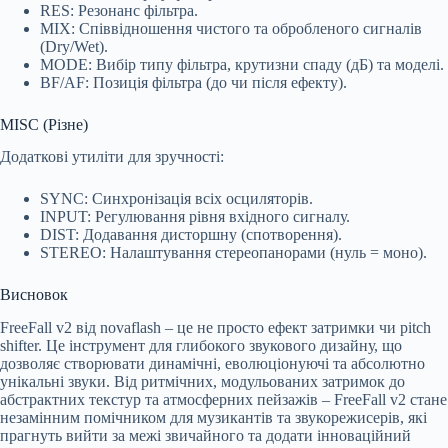
RES: Резонанс фільтра.
MIX: Співвідношення чистого та обробленого сигналів
(Dry/Wet).
MODE: Вибір типу фільтра, крутизни спаду (дБ) та моделі.
BF/AF: Позиція фільтра (до чи після ефекту).
MISC (Різне)
Додаткові утиліти для зручності:
SYNC: Синхронізація всіх осциляторів.
INPUT: Регулювання рівня вхідного сигналу.
DIST: Додавання дисторшну (спотворення).
STEREO: Налаштування стереопанорами (нуль = моно).
Висновок
FreeFall v2 від novaflash – це не просто ефект затримки чи pitch
shifter. Це інструмент для глибокого звукового дизайну, що
дозволяє створювати динамічні, еволюціонуючі та абсолютно
унікальні звуки. Від ритмічних, модульованих затримок до
абстрактних текстур та атмосферних пейзажів – FreeFall v2 стане
незамінним помічником для музикантів та звукорежисерів, які
прагнуть вийти за межі звичайного та додати інноваційний