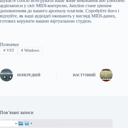
шукаєте спосіб інтегрувати ваше живе виконання або улюблені
аудіозаписи у світ MIDI-контролю, Junction стане цінним
доповненням до вашого арсеналу плагінів. Спробуйте його і
відчуйте, як ваші аудіоідеї оживають у вигляді MIDI-даних,
готових керувати вашою віртуальною студією.
Позначки
#
VST
#
Windows
ПОПЕРЕДНІЙ
НАСТУПНИЙ
Пов’язані записи