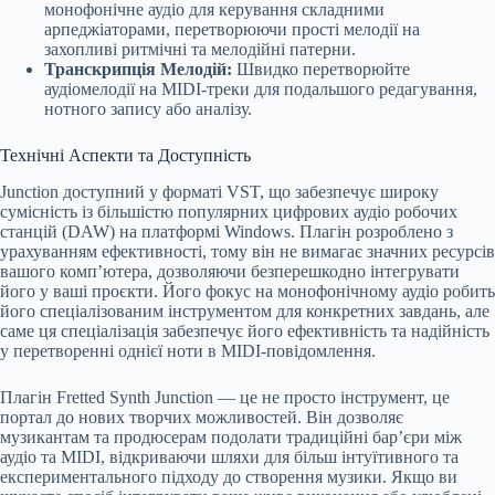
монофонічне аудіо для керування складними
арпеджіаторами, перетворюючи прості мелодії на
захопливі ритмічні та мелодійні патерни.
Транскрипція Мелодій:
Швидко перетворюйте
аудіомелодії на MIDI-треки для подальшого редагування,
нотного запису або аналізу.
Технічні Аспекти та Доступність
Junction доступний у форматі VST, що забезпечує широку
сумісність із більшістю популярних цифрових аудіо робочих
станцій (DAW) на платформі Windows. Плагін розроблено з
урахуванням ефективності, тому він не вимагає значних ресурсів
вашого комп’ютера, дозволяючи безперешкодно інтегрувати
його у ваші проєкти. Його фокус на монофонічному аудіо робить
його спеціалізованим інструментом для конкретних завдань, але
саме ця спеціалізація забезпечує його ефективність та надійність
у перетворенні однієї ноти в MIDI-повідомлення.
Плагін Fretted Synth Junction — це не просто інструмент, це
портал до нових творчих можливостей. Він дозволяє
музикантам та продюсерам подолати традиційні бар’єри між
аудіо та MIDI, відкриваючи шляхи для більш інтуїтивного та
експериментального підходу до створення музики. Якщо ви