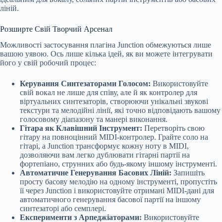
ліній.
Розширте Свій Творчий Арсенал
Можливості застосування плагіна Junction обмежуються лише
вашою уявою. Ось лише кілька ідей, як ви можете інтегрувати
його у свій робочий процес:
Керування Синтезаторами Голосом:
Використовуйте
свій вокал не лише для співу, але й як контролер для
віртуальних синтезаторів, створюючи унікальні звукові
текстури та мелодійні лінії, які точно відповідають вашому
голосовому діапазону та манері виконання.
Гітара як Клавішний Інструмент:
Перетворіть свою
гітару на повноцінний MIDI-контролер. Грайте соло на
гітарі, а Junction трансформує кожну ноту в MIDI,
дозволяючи вам легко дублювати гітарні партії на
фортепіано, струнних або будь-якому іншому інструменті.
Автоматичне Генерування Басових Ліній:
Запишіть
просту басову мелодію на одному інструменті, пропустіть
її через Junction і використовуйте отримані MIDI-дані для
автоматичного генерування басової партії на іншому
синтезаторі або семплері.
Експерименти з Арпеджіаторами:
Використовуйте