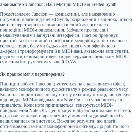
Знайомство з Junction: Ваш Міст до MIDI від Fretted Synth
Представляємо Junction — компактний, але надзвичайно
потужний плагін від Fretted Synth, розроблений з єдиною, чіткою
метою: перетворити ваш монофонічний аудіосигнал на
повноцінні MIDI-повідомлення. Забудьте про складні
налаштування чи заплутані інтерфейси. Junction пропонує
простий та ефективний спосіб взяти мелодійну лінію з вашого
голосу, гітари, басу чи будь-якого іншого монофонічного
джерела і трансформувати її в MIDI-дані, які можна записувати,
редагувати та використовувати для керування будь-яким MIDI-
сумісним інструментом у вашій DAW.
Як працює магія перетворення?
Принцип роботи Junction ґрунтується на аналізі висоти (pitch)
вхідного монофонічного аудіосигналу в режимі реального часу.
Коли плагін розпізнає певну ноту у вхідному потоці, він генерує
відповідне MIDI-повідомлення Note On, фіксуючи висоту та
тривалість. Коли нота припиняється, генерується MIDI-
повідомлення Note Off. Цей процес відбувається майже миттєво,
що дозволяє досягти вражаючої чутливості та динамічності у
ваших записах та виступах. Важливо розуміти, що плагін
оптимізовано саме для монофонічного сигналу, що робить його
ідеальним для вокалу, сольних партій інструментів або басових