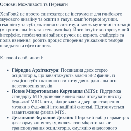
Основні Можливості та Переваги
XenFont2 не просто синтезатор; це інструмент для глибокого
звукового дизайну та освіти в галузі комп’ютерної музики,
семплінгу та субтрактивного синтезу, а також музичної інтонації
(мікротональність та ксенармоніка). Його інтуїтивно зрозумілий
інтерфейс, позбавлений зайвих ручок на користь слайдерів та
полів введення, робить процес створення унікальних тембрів
швидким та ефективним.
Ключові особливості:
Гібридна Архітектура:
Поєднання двох стерео
осциляторів, що завантажують власні SF2 файли, із
секцією субтрактивного синтезу для кардинального
перетворення звуків.
Повне Мікротональне Керування (MTS):
Підтримка
стандарту MTS дозволяє вільно налаштовувати висоту
будь-якої MIDI-ноти, відкриваючи двері до створення
музики в будь-якій інтонаційній системі. Підтримується
завантаження файлів MTS.
Детальний Звуковий Дизайн:
Широкий набір параметрів
для формування звуку, включаючи мікротональне
транспонування осциляторів, емуляцію аналогового