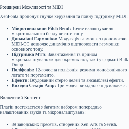
Розширені Можливості та MIDI
XenFont2 пропонує гнучке керування та повну підтримку MIDI:
Мікротональний Pitch Bend:
Точне налаштування
мікротонального бенду висоти тону.
Динамічні Гармоніки:
Модуляція гармонік за допомогою
MIDI-CC дозволяє динамічно відтворювати гармоніки
основного тону.
Підтримка MTS:
Завантаження та прийом
мікроналаштувань як для окремих нот, так і у форматі Bulk
Dump.
Поліфонія:
12-голосна поліфонія, режими монофонічного
легато та портаменто.
Ефекти:
Вбудований стерео делей та ансамблеві ефекти.
Вихідна Секція Amp:
Три моделі вихідного підсилювача.
Включений Контент
Плагін постачається з багатим набором попередньо
налаштованих звуків та мікроналаштувань:
89 заводських пресетів, створених Xen-Arts та Sevish.