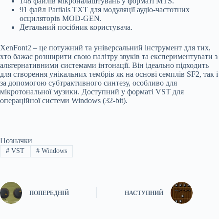
148 файлів мікроналаштувань у форматі MTS.
91 файл Partials TXT для модуляції аудіо-частотних
осциляторів MOD-GEN.
Детальний посібник користувача.
XenFont2 – це потужний та універсальний інструмент для тих,
хто бажає розширити свою палітру звуків та експериментувати з
альтернативними системами інтонації. Він ідеально підходить
для створення унікальних тембрів як на основі семплів SF2, так і
за допомогою субтрактивного синтезу, особливо для
мікротональної музики. Доступний у форматі VST для
операційної системи Windows (32-bit).
Позначки
#
VST
#
Windows
ПОПЕРЕДНІЙ
НАСТУПНИЙ