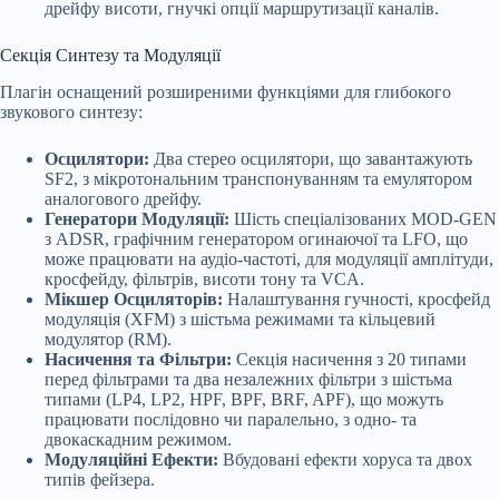
дрейфу висоти, гнучкі опції маршрутизації каналів.
Секція Синтезу та Модуляції
Плагін оснащений розширеними функціями для глибокого
звукового синтезу:
Осцилятори:
Два стерео осцилятори, що завантажують
SF2, з мікротональним транспонуванням та емулятором
аналогового дрейфу.
Генератори Модуляції:
Шість спеціалізованих MOD-GEN
з ADSR, графічним генератором огинаючої та LFO, що
може працювати на аудіо-частоті, для модуляції амплітуди,
кросфейду, фільтрів, висоти тону та VCA.
Мікшер Осциляторів:
Налаштування гучності, кросфейд
модуляція (XFM) з шістьма режимами та кільцевий
модулятор (RM).
Насичення та Фільтри:
Секція насичення з 20 типами
перед фільтрами та два незалежних фільтри з шістьма
типами (LP4, LP2, HPF, BPF, BRF, APF), що можуть
працювати послідовно чи паралельно, з одно- та
двокаскадним режимом.
Модуляційні Ефекти:
Вбудовані ефекти хоруса та двох
типів фейзера.