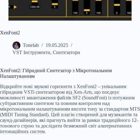
XenFont2
Tonelab
19.05.2025
VST Інструменти
,
Синтезатори
XenFont2: Гібридний Синтезатор з Мікротональним
Налаштуванням
Відкрийте нові звукові горизонти з XenFont2 – унікальним
гібридним VSTi синтезатором від Xen-Arts, що поєднує
можливості завантаження файлів SF2 (SoundFont) із потужним
субтрактивним синтезом та повним контролем над
мікротональним налаштуванням висоти тону за стандартом MTS
(MIDI Tuning Standard). Цей плагін створений для музикантів та
саунд-дизайнерів, які прагнуть вийти за рамки традиційного 12-
тонового строю та дослідити безмежний світ альтернативних
інтонаційних систем.