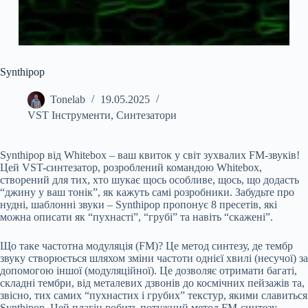
Synthipop
Tonelab
19.05.2025
VST Інструменти
,
Синтезатори
Synthipop від Whitebox – ваш квиток у світ зухвалих FM-звуків!
Цей VST-синтезатор, розроблений командою Whitebox,
створений для тих, хто шукає щось особливе, щось, що додасть
“джину у ваш тонік”, як кажуть самі розробники. Забудьте про
нудні, шаблонні звуки – Synthipop пропонує 8 пресетів, які
можна описати як “пухнасті”, “грубі” та навіть “скажені”.
Що таке частотна модуляція (FM)? Це метод синтезу, де тембр
звуку створюється шляхом зміни частоти однієї хвилі (несучої) за
допомогою іншої (модуляційної). Це дозволяє отримати багаті,
складні тембри, від металевих дзвонів до космічних пейзажів та,
звісно, тих самих “пухнастих і грубих” текстур, якими славиться
Synthipop. Цей плагін робить потужний метод FM-синтезу