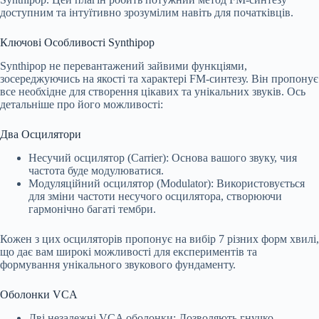
доступним та інтуїтивно зрозумілим навіть для початківців.
Ключові Особливості Synthipop
Synthipop не перевантажений зайвими функціями,
зосереджуючись на якості та характері FM-синтезу. Він пропонує
все необхідне для створення цікавих та унікальних звуків. Ось
детальніше про його можливості:
Два Осцилятори
Несучий осцилятор (Carrier): Основа вашого звуку, чия
частота буде модулюватися.
Модуляційний осцилятор (Modulator): Використовується
для зміни частоти несучого осцилятора, створюючи
гармонічно багаті тембри.
Кожен з цих осциляторів пропонує на вибір 7 різних форм хвилі,
що дає вам широкі можливості для експериментів та
формування унікального звукового фундаменту.
Оболонки VCA
Дві незалежні VCA оболонки: Дозволяють гнучко