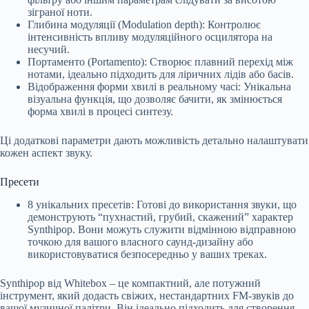
зіграної ноти.
Глибина модуляції (Modulation depth): Контролює
інтенсивність впливу модуляційного осцилятора на
несучий.
Портаменто (Portamento): Створює плавний перехід між
нотами, ідеально підходить для ліричних лідів або басів.
Відображення форми хвилі в реальному часі: Унікальна
візуальна функція, що дозволяє бачити, як змінюється
форма хвилі в процесі синтезу.
Ці додаткові параметри дають можливість детально налаштувати
кожен аспект звуку.
Пресети
8 унікальних пресетів: Готові до використання звуки, що
демонструють “пухнастий, грубий, скажений” характер
Synthipop. Вони можуть служити відмінною відправною
точкою для вашого власного саунд-дизайну або
використовуватися безпосередньо у ваших треках.
Synthipop від Whitebox – це компактний, але потужний
інструмент, який додасть свіжих, нестандартних FM-звуків до
вашої музичної палітри. Він ідеально підходить для створення