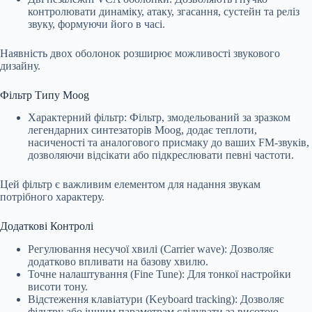
контролювати динаміку, атаку, згасання, сустейн та реліз
звуку, формуючи його в часі.
Наявність двох оболонок розширює можливості звукового
дизайну.
Фільтр Типу Moog
Характерний фільтр: Фільтр, змодельований за зразком
легендарних синтезаторів Moog, додає теплоти,
насиченості та аналогового присмаку до ваших FM-звуків,
дозволяючи відсікати або підкреслювати певні частоти.
Цей фільтр є важливим елементом для надання звукам
потрібного характеру.
Додаткові Контролі
Регулювання несучої хвилі (Carrier wave): Дозволяє
додатково впливати на базову хвилю.
Точне налаштування (Fine Tune): Для тонкої настройки
висоти тону.
Відстеження клавіатури (Keyboard tracking): Дозволяє
фільтру або іншим параметрам слідувати за висотою