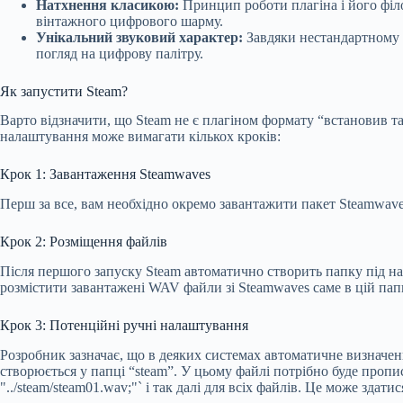
Натхнення класикою:
Принцип роботи плагіна і його філо
вінтажного цифрового шарму.
Унікальний звуковий характер:
Завдяки нестандартному п
погляд на цифрову палітру.
Як запустити Steam?
Варто відзначити, що Steam не є плагіном формату “встановив та
налаштування може вимагати кількох кроків:
Крок 1: Завантаження Steamwaves
Перш за все, вам необхідно окремо завантажити пакет Steamwave
Крок 2: Розміщення файлів
Після першого запуску Steam автоматично створить папку під назв
розмістити завантажені WAV файли зі Steamwaves саме в цій пап
Крок 3: Потенційні ручні налаштування
Розробник зазначає, що в деяких системах автоматичне визначен
створюється у папці “steam”. У цьому файлі потрібно буде пропи
"../steam/steam01.wav;"` і так далі для всіх файлів. Це може зда