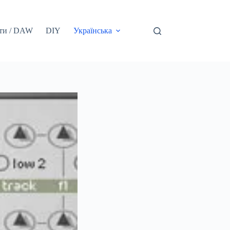
ти / DAW
DIY
Українська