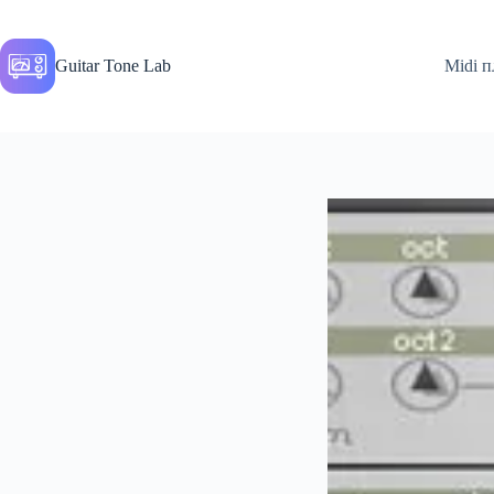
Перейти
до
вмісту
Guitar Tone Lab
Midi п