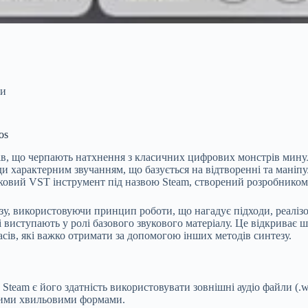
ри
os
ів, що черпають натхнення з класичних цифрових монстрів минуло
жди характерним звучанням, що базується на відтворенні та ман
адковий VST інструмент під назвою Steam, створений розробником
у, використовуючи принцип роботи, що нагадує підходи, реалізо
 виступають у ролі базового звукового матеріалу. Це відкриває 
асів, які важко отримати за допомогою інших методів синтезу.
team є його здатність використовувати зовнішні аудіо файли (.w
еними хвильовими формами.