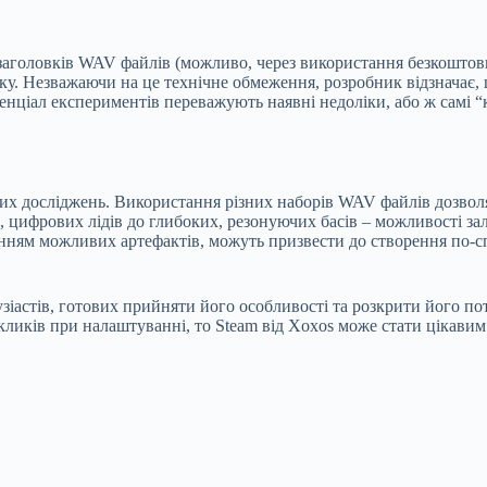
ні заголовків WAV файлів (можливо, через використання безкошт
звуку. Незважаючи на це технічне обмеження, розробник відзначає
тенціал експериментів переважують наявні недоліки, або ж самі 
их досліджень. Використання різних наборів WAV файлів дозволя
, цифрових лідів до глибоких, резонуючих басів – можливості за
анням можливих артефактів, можуть призвести до створення по-сп
тузіастів, готових прийняти його особливості та розкрити його 
икликів при налаштуванні, то Steam від Xoxos може стати цікави