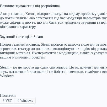
Важливе зауваження від розробника
Автор плагіна, Xoxos, відкрито вказує на відому проблему: да
до появи “кліків” або артефактів під час модуляції параметрів 
може свідчити про те, що для багатьох унікальне звучання та по
вінтажного характеру.
Звуковий потенціал Steam
Попри технічні нюанси, Steam пропонує широке поле для звуков
зернистих текстур до плавних, еволюціонуючих педів; від різких
вихідний матеріал. Експерименти з модуляцією, навіть з урахув
вашим музичним проектам.
Steam – це не просто ще один синтезатор. Це інструмент для ен
звук, натхненний класикою, і не боїтеся невеликих технічних в
Windows.
Позначки
#
VST
#
Windows