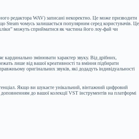
овного редактора WAV) записані некоректно. Це може призводити
, що Steam чомусь залишається популярним серед користувачів. Це
“кліки” можуть сприйматися як частина його лоу-фай чи
є кардинально змінювати характер звуку. Від дрібних,
лежать лише від вашої креативності та вміння підбирати
равжньому оригінальних звуків, які додадуть індивідуальності
потенціал. Якщо ви шукаєте унікальний, вінтажний цифровий
м доповненням до вашої колекції VST інструментів на платформі