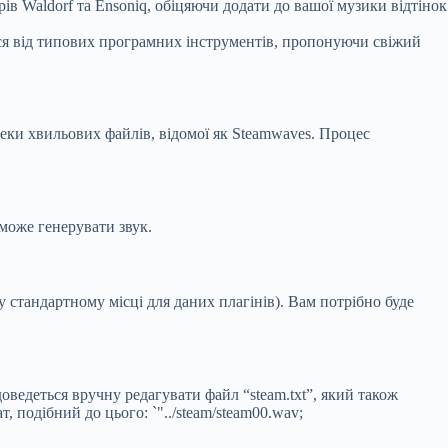
ів Waldorf та Ensoniq, обіцяючи додати до вашої музики відтінок
ься від типових програмних інструментів, пропонуючи свіжий
теки хвильових файлів, відомої як Steamwaves. Процес
зможе генерувати звук.
у стандартному місці для даних плагінів). Вам потрібно буде
ведеться вручну редагувати файл “steam.txt”, який також
подібний до цього: `"../steam/steam00.wav;