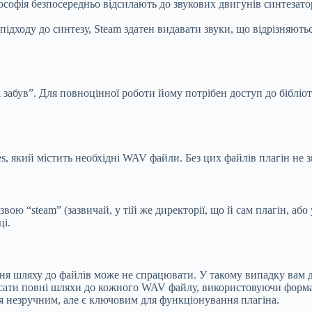
софія безпосередньо відсилають до звукових двигунів синтезатор
ідходу до синтезу, Steam здатен видавати звуки, що відрізняют
 забув”. Для повноцінної роботи йому потрібен доступ до бібліо
s, який містить необхідні WAV файли. Без цих файлів плагін не 
ою “steam” (зазвичай, у тій же директорії, що й сам плагін, або 
ці.
ня шляху до файлів може не спрацювати. У такому випадку вам до
сати повні шляхи до кожного WAV файлу, використовуючи формат, 
тися незручним, але є ключовим для функціонування плагіна.