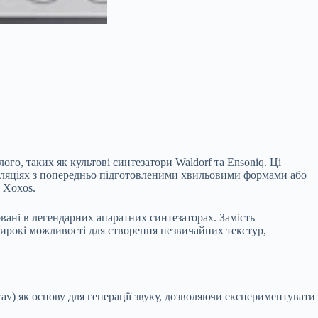
го, таких як культові синтезатори Waldorf та Ensoniq. Ці
іпуляціях з попередньо підготовленими хвильовими формами або
 Xoxos.
вані в легендарних апаратних синтезаторах. Замість
широкі можливості для створення незвичайних текстур,
av) як основу для генерації звуку, дозволяючи експериментувати