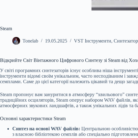
Steam
Tonelab
19.05.2025
VST Інструменти
,
Синтезато
Відкрийте Світ Вінтажного Цифрового Синтезу зі Steam від Xox
У світі програмних синтезаторів існує особлива ніша інструмент
інструменти відомі своїм унікальним, часто несподіваним і зав
семплами. Саме до цієї категорії належить цікавий та дещо заг
Steam пропонує вам зануритися в атмосферу “хвильового” синтез
традиційних осциляторів, Steam оперує набором WAV файлів, які
атмосферних звукових ландшафтів, а також унікальних лідів та б
Основні характеристики Steam
Синтез на основі WAV файлів:
Центральною особливістю S
з власною бібліотекою семплів або спеціально підготовл