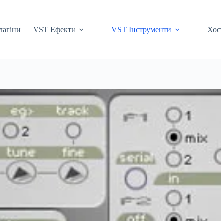
лагіни
VST Ефекти
VST Інструменти
Хос