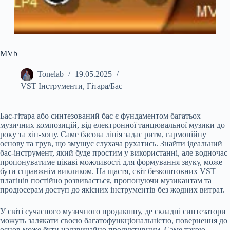
MVb
Tonelab
19.05.2025
VST Інструменти
,
Гітара/Бас
Бас-гітара або синтезований бас є фундаментом багатьох
музичних композицій, від електронної танцювальної музики до
року та хіп-хопу. Саме басова лінія задає ритм, гармонійну
основу та грув, що змушує слухача рухатись. Знайти ідеальний
бас-інструмент, який буде простим у використанні, але водночас
пропонуватиме цікаві можливості для формування звуку, може
бути справжнім викликом. На щастя, світ безкоштовних VST
плагінів постійно розвивається, пропонуючи музикантам та
продюсерам доступ до якісних інструментів без жодних витрат.
У світі сучасного музичного продакшну, де складні синтезатори
можуть залякати своєю багатофункціональністю, повернення до
основ може бути надзвичайно продуктивним. Саме такою