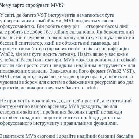
Чому варто спробувати MVb?
У світі, де багато VST інструментів намагаються бути
універсальними комбайнами, MVb виділяється своєю
сфокусованістю. Він робить одну річ — створює басові лінії —
але робить це добре і без зайвих складнощів. Як безкоштовний
плагін, він є чудовою точкою входу для тих, хто шукає якісний
басовий синтезатор, який не обтяжить ані гаманець, ані
процесор комп’ютера (враховуючи його вік та специфікацію
Win32, він має бути досить легким). Навіть якщо у вас вже є
улюблені басові синтезатори, MVb може запропонувати свіжий
погляд або просто стати швидким і надійним інструментом для
повсякденних завдань. Зважаючи на його формат (Win32 VST),
MVb, ймовірно, є дуже легким для процесора, що робить його
чудовим вибором для систем з обмеженими ресурсами або для
проєктів, де використовується багато плагінів.
Не пропустіть можливість додати цей простий, але потужний
інструмент до вашого арсеналу. MVb доводить, що для
створення якісних і пробивних басових партій не завжди
потрібен складний і дорогий синтезатор. Іноді достатньо
сфокусованого інструменту з правильними функціями.
Завантажте MVb сьогодні і додайте надійний базовий баслайн