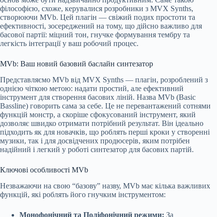
філософією, схоже, керувалися розробники з MVX Synths,
створюючи MVb. Цей плагін — свіжий подих простоти та
ефективності, зосереджений на тому, що дійсно важливо для
басової партії: міцний тон, гнучке формування тембру та
легкість інтеграції у ваш робочий процес.
MVb: Ваш новий базовий баслайн синтезатор
Представляємо MVb від MVX Synths — плагін, розроблений з
однією чіткою метою: надати простий, але ефективний
інструмент для створення басових ліній. Назва MVb (Basic
Bassline) говорить сама за себе. Це не перевантажений сотнями
функцій монстр, а скоріше сфокусований інструмент, який
дозволяє швидко отримати потрібний результат. Він ідеально
підходить як для новачків, що роблять перші кроки у створенні
музики, так і для досвідчених продюсерів, яким потрібен
надійний і легкий у роботі синтезатор для басових партій.
Ключові особливості MVb
Незважаючи на свою “базову” назву, MVb має кілька важливих
функцій, які роблять його гнучким інструментом:
Монофонічний та Поліфонічний режими:
За