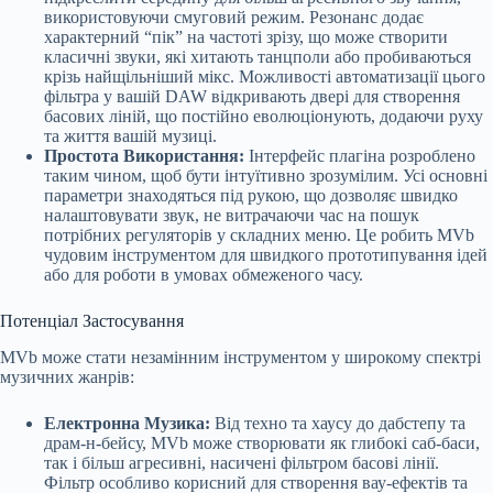
використовуючи смуговий режим. Резонанс додає
характерний “пік” на частоті зрізу, що може створити
класичні звуки, які хитають танцполи або пробиваються
крізь найщільніший мікс. Можливості автоматизації цього
фільтра у вашій DAW відкривають двері для створення
басових ліній, що постійно еволюціонують, додаючи руху
та життя вашій музиці.
Простота Використання:
Інтерфейс плагіна розроблено
таким чином, щоб бути інтуїтивно зрозумілим. Усі основні
параметри знаходяться під рукою, що дозволяє швидко
налаштовувати звук, не витрачаючи час на пошук
потрібних регуляторів у складних меню. Це робить MVb
чудовим інструментом для швидкого прототипування ідей
або для роботи в умовах обмеженого часу.
Потенціал Застосування
MVb може стати незамінним інструментом у широкому спектрі
музичних жанрів:
Електронна Музика:
Від техно та хаусу до дабстепу та
драм-н-бейсу, MVb може створювати як глибокі саб-баси,
так і більш агресивні, насичені фільтром басові лінії.
Фільтр особливо корисний для створення вау-ефектів та