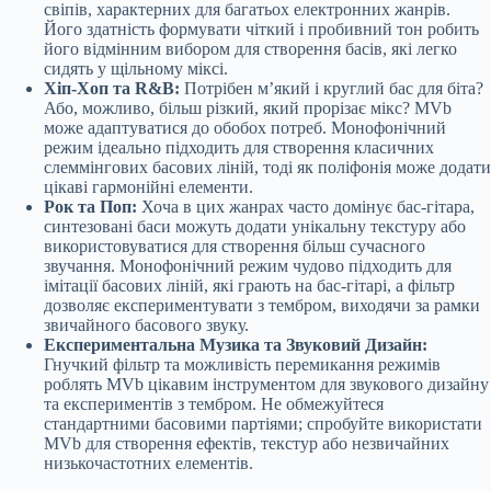
свіпів, характерних для багатьох електронних жанрів.
Його здатність формувати чіткий і пробивний тон робить
його відмінним вибором для створення басів, які легко
сидять у щільному міксі.
Хіп-Хоп та R&B:
Потрібен м’який і круглий бас для біта?
Або, можливо, більш різкий, який прорізає мікс? MVb
може адаптуватися до обобох потреб. Монофонічний
режим ідеально підходить для створення класичних
слеммінгових басових ліній, тоді як поліфонія може додати
цікаві гармонійні елементи.
Рок та Поп:
Хоча в цих жанрах часто домінує бас-гітара,
синтезовані баси можуть додати унікальну текстуру або
використовуватися для створення більш сучасного
звучання. Монофонічний режим чудово підходить для
імітації басових ліній, які грають на бас-гітарі, а фільтр
дозволяє експериментувати з тембром, виходячи за рамки
звичайного басового звуку.
Експериментальна Музика та Звуковий Дизайн:
Гнучкий фільтр та можливість перемикання режимів
роблять MVb цікавим інструментом для звукового дизайну
та експериментів з тембром. Не обмежуйтеся
стандартними басовими партіями; спробуйте використати
MVb для створення ефектів, текстур або незвичайних
низькочастотних елементів.