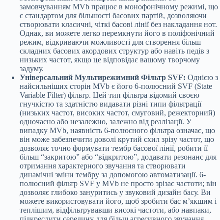
замовчуванням MVb працює в монофонічному режимі, що
є стандартом для більшості басових партій, дозволяючи
створювати класичні, чіткі басові лінії без накладання нот.
Однак, ви можете легко перемкнути його в поліфонічний
режим, відкриваючи можливості для створення більш
складних басових акордових структур або навіть педів з
низьких частот, якщо це відповідає вашому творчому
задуму.
Універсальний Мультирежимний Фільтр SVF:
Однією з
найсильніших сторін MVb є його 6-полюсний SVF (State
Variable Filter) фільтр. Цей тип фільтра відомий своєю
гнучкістю та здатністю видавати різні типи фільтрації
(низьких частот, високих частот, смуговий, режекторний)
одночасно або незалежно, залежно від реалізації. У
випадку MVb, наявність 6-полюсного фільтра означає, що
він може забезпечити доволі крутий схил зрізу частот, що
дозволяє точно формувати тембр басової лінії, робити її
більш “закритою” або “відкритою”, додавати резонанс для
отримання характерного звучання та створювати
динамічні зміни тембру за допомогою автоматизації. 6-
полюсний фільтр SVF у MVb не просто зрізає частоти; він
дозволяє глибоко зануритись у звуковий дизайн басу. Ви
можете використовувати його, щоб зробити бас м’якшим і
теплішим, відфільтрувавши високі частоти, або навпаки,
підкреслити середину для більш агресивного звучання,