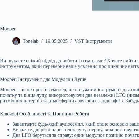
Mooper
Tonelab
19.05.2025
VST Інструменти
Ви шукаєте свіжий підхід до роботи із семплами? Хочете вийти з
інструментом, який переверне ваше уявлення про циклічне відтв
Mooper: Інструмент для Модуляції Лупів
Mooper – це не просто семплер, це потужний інструмент для гли
початку та кінця лупу, використовуючи два незалежні LFO (низь
ритмічних патернів та атмосферних звукових ландшафтів. Забудь
Ключові Особливості та Принцип Роботи
Завантажте будь-який аудіосемпл, який стане основою ваш
Визначте дві різні пари точок лупу: першу, використовуючи “sa
Два LFO беруться за справу: один модулює позицію початку лу