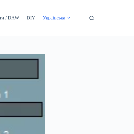
ти / DAW
DIY
Українська