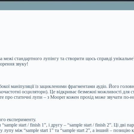
а межі стандартного лупінгу та створити щось справді унікальне
орення звуку!
бокої маніпуляції із зацикленими фрагментами аудіо. Його голо
кочастотні осцилятори). Це відкриває безмежні можливості для 
те про статичні лупи – з Mooper кожен прохід може звучати по-н
ого експерименту.
mple start / finish 1”, і другу – “sample start / finish 2”. Ці дві
пу між “sample start 1” та “sample start 2”, а інший – позицію кін