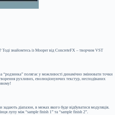
? Тоді знайомтесь із Mooper від ConcreteFX – творчим VST
вна “родзинка” полягає у можливості динамічно змінювати точки
створення рухливих, еволюціонуючих текстур, несподіваних
овому!
 пари задають діапазон, в межах якого буде відбуватися модуляція.
ця лупу між “sample finish 1” та “sample finish 2”.