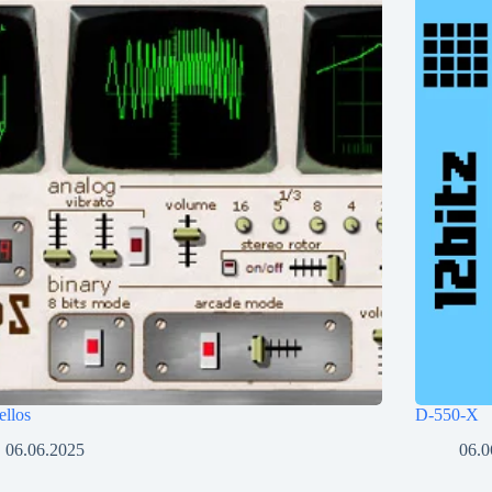
ellos
D-550-X
06.06.2025
06.0