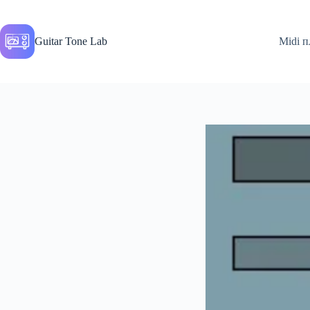
Перейти
до
вмісту
Guitar Tone Lab
Midi п