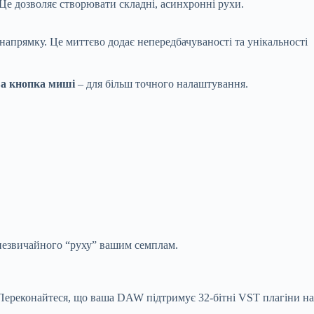
. Це дозволяє створювати складні, асинхронні рухи.
 напрямку. Це миттєво додає непередбачуваності та унікальності
іва кнопка миші
– для більш точного налаштування.
и незвичайного “руху” вашим семплам.
 Переконайтеся, що ваша DAW підтримує 32-бітні VST плагіни на