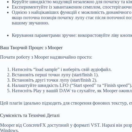
Керуйте швидкістю модуляції незалежно для початку та кінц
Експериментуйте із завантаженим семплом, спостерігаючи,
Однією з найцікавіших функцій є можливість динамічного 
якщо поточна позиція початку лупу стає після поточної по
вашому звучанню.
Керування параметрами зручне: використовуйте ліву кнопк
Ваш Творчий Процес з Mooper
Почати роботу з Mooper надзвичайно просто:
Натисніть “load sample” і виберіть свій аудіофайл.
Встановіть перші точки лупу (start/finish 1).
Встановіть другі точки лупу (start/finish 2).
Налаштуйте швидкість LFO (“Start speed” та “Finish speed”)
Натисніть Play у вашій DAW та слухайте, як Mooper оживл
Цей плагін ідеально підходить для створення фонових текстур, е
Сумісність та Технічні Деталі
Mooper від ConcreteFX доступний у форматі VST. Наразі він ро
Windows.