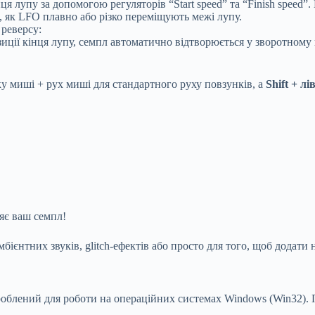
я лупу за допомогою регуляторів “Start speed” та “Finish speed”
 як LFO плавно або різко переміщують межі лупу.
реверсу:
зиції кінця лупу, семпл автоматично відтворюється у зворотному
у миші + рух миші для стандартного руху повзунків, а
Shift + л
.
яє ваш семпл!
мбієнтних звуків, glitch-ефектів або просто для того, щоб додат
зроблений для роботи на операційних системах Windows (Win32).