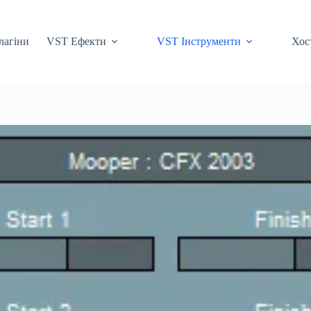
лагіни
VST Ефекти
VST Інструменти
Хос