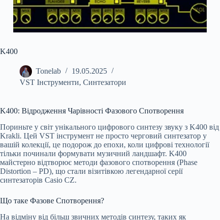
K400
Tonelab
19.05.2025
VST Інструменти
,
Синтезатори
K400: Відродження Чарівності Фазового Спотворення
Пориньте у світ унікального цифрового синтезу звуку з K400 від
Krakli. Цей VST інструмент не просто черговий синтезатор у
вашій колекції, це подорож до епохи, коли цифрові технології
тільки починали формувати музичний ландшафт. K400
майстерно відтворює методи фазового спотворення (Phase
Distortion – PD), що стали візитівкою легендарної серії
синтезаторів Casio CZ.
Що таке Фазове Спотворення?
На відміну від більш звичних методів синтезу, таких як