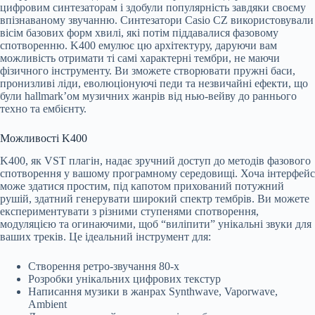
цифровим синтезаторам і здобули популярність завдяки своєму
впізнаваному звучанню. Синтезатори Casio CZ використовували
вісім базових форм хвилі, які потім піддавалися фазовому
спотворенню. K400 емулює цю архітектуру, даруючи вам
можливість отримати ті самі характерні тембри, не маючи
фізичного інструменту. Ви зможете створювати пружні баси,
пронизливі ліди, еволюціонуючі педи та незвичайні ефекти, що
були hallmark’ом музичних жанрів від нью-вейву до раннього
техно та ембієнту.
Можливості K400
K400, як VST плагін, надає зручний доступ до методів фазового
спотворення у вашому програмному середовищі. Хоча інтерфейс
може здатися простим, під капотом прихований потужний
рушій, здатний генерувати широкий спектр тембрів. Ви можете
експериментувати з різними ступенями спотворення,
модуляцією та огинаючими, щоб “виліпити” унікальні звуки для
ваших треків. Це ідеальний інструмент для:
Створення ретро-звучання 80-х
Розробки унікальних цифрових текстур
Написання музики в жанрах Synthwave, Vaporwave,
Ambient