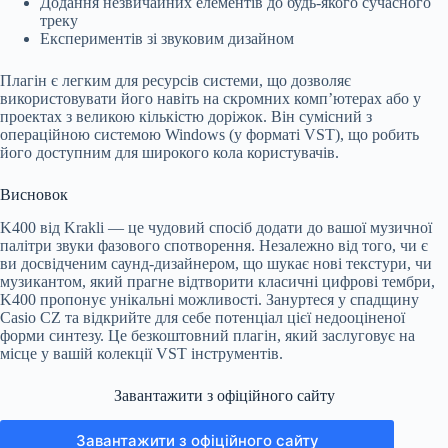
Додання незвичайних елементів до будь-якого сучасного
треку
Експериментів зі звуковим дизайном
Плагін є легким для ресурсів системи, що дозволяє
використовувати його навіть на скромних комп’ютерах або у
проектах з великою кількістю доріжок. Він сумісний з
операційною системою Windows (у форматі VST), що робить
його доступним для широкого кола користувачів.
Висновок
K400 від Krakli — це чудовий спосіб додати до вашої музичної
палітри звуки фазового спотворення. Незалежно від того, чи є
ви досвідченим саунд-дизайнером, що шукає нові текстури, чи
музикантом, який прагне відтворити класичні цифрові тембри,
K400 пропонує унікальні можливості. Зануртеся у спадщину
Casio CZ та відкрийте для себе потенціал цієї недооціненої
форми синтезу. Це безкоштовний плагін, який заслуговує на
місце у вашій колекції VST інструментів.
Завантажити з офіційного сайту
Завантажити з офіційного сайту