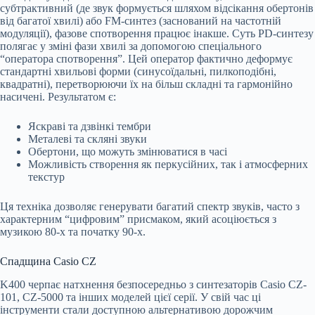
субтрактивний (де звук формується шляхом відсікання обертонів
від багатої хвилі) або FM-синтез (заснований на частотній
модуляції), фазове спотворення працює інакше. Суть PD-синтезу
полягає у зміні фази хвилі за допомогою спеціального
“оператора спотворення”. Цей оператор фактично деформує
стандартні хвильові форми (синусоїдальні, пилкоподібні,
квадратні), перетворюючи їх на більш складні та гармонійно
насичені. Результатом є:
Яскраві та дзвінкі тембри
Металеві та скляні звуки
Обертони, що можуть змінюватися в часі
Можливість створення як перкусійних, так і атмосферних
текстур
Ця техніка дозволяє генерувати багатий спектр звуків, часто з
характерним “цифровим” присмаком, який асоціюється з
музикою 80-х та початку 90-х.
Спадщина Casio CZ
K400 черпає натхнення безпосередньо з синтезаторів Casio CZ-
101, CZ-5000 та інших моделей цієї серії. У свій час ці
інструменти стали доступною альтернативою дорожчим