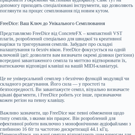
допомогу приходять спеціалізовані інструменти, що дозволяють
поглянути на процес семплювання під новим кутом.
FreeDice: Ваш Ключ до Унікального Семплювання
Представляємо FreeDice від ConcreteFX – компактний VST
плагін, розроблений спеціально для швидкої та креативної
нарізки та тригерування семплів. Забудьте про складні
налаштування та безліч вікон. FreeDice фокусується на одній
ключовій ідеї: дозволити вам визначати окремі ділянки (регіони)
всередині завантаженого семпла та миттєво відтворювати їх,
натискаючи відповідні клавіші на вашій MIDI-клавіатурі.
Це не універсальний семплер з безліччю функцій модуляції чи
складного редагування. Його сила — у простоті та
безпосередності. Ви завантажуєте семпл, візуально визначаєте
цікаві фрагменти, і FreeDice робить усе інше, призначаючи
кожен регіон на певну клавішу.
Важливо зазначити, що FreeDice має певні обмеження щодо
типу семплів, з якими він працює. Він розроблений для
ефективної роботи виключно з монофонічними аудіофайлами з
глибиною 16 біт та частотою дискретизації 44.1 кГц.
Переконайтеся, що ваші семпли відповідають цим вимогам для