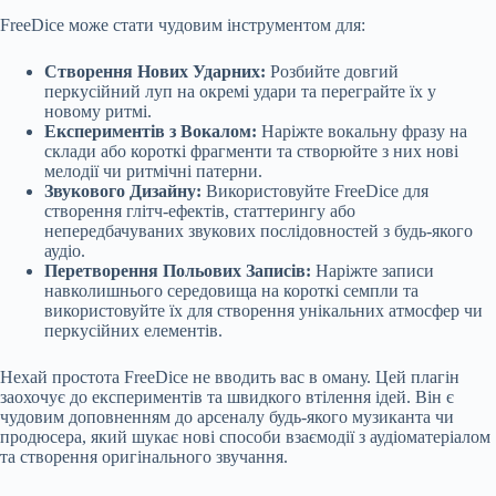
FreeDice може стати чудовим інструментом для:
Створення Нових Ударних:
Розбийте довгий
перкусійний луп на окремі удари та переграйте їх у
новому ритмі.
Експериментів з Вокалом:
Наріжте вокальну фразу на
склади або короткі фрагменти та створюйте з них нові
мелодії чи ритмічні патерни.
Звукового Дизайну:
Використовуйте FreeDice для
створення глітч-ефектів, статтерингу або
непередбачуваних звукових послідовностей з будь-якого
аудіо.
Перетворення Польових Записів:
Наріжте записи
навколишнього середовища на короткі семпли та
використовуйте їх для створення унікальних атмосфер чи
перкусійних елементів.
Нехай простота FreeDice не вводить вас в оману. Цей плагін
заохочує до експериментів та швидкого втілення ідей. Він є
чудовим доповненням до арсеналу будь-якого музиканта чи
продюсера, який шукає нові способи взаємодії з аудіоматеріалом
та створення оригінального звучання.