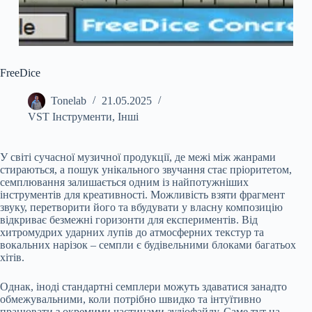
FreeDice
Tonelab
21.05.2025
VST Інструменти
,
Інші
У світі сучасної музичної продукції, де межі між жанрами
стираються, а пошук унікального звучання стає пріоритетом,
семплювання залишається одним із найпотужніших
інструментів для креативності. Можливість взяти фрагмент
звуку, перетворити його та вбудувати у власну композицію
відкриває безмежні горизонти для експериментів. Від
хитромудрих ударних лупів до атмосферних текстур та
вокальних нарізок – семпли є будівельними блоками багатьох
хітів.
Однак, іноді стандартні семплери можуть здаватися занадто
обмежувальними, коли потрібно швидко та інтуїтивно
працювати з окремими частинами аудіофайлу. Саме тут на