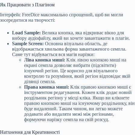
Як Працювати з Плагіном
Інтерфейс FreeDice максимально спрощений, щоб ви могли
зосередитися на творчості:
Load Sample:
Велика кнопка, яка відкриває вікно для
вибору аудіофайлу, який ви хочете завантажити в плагін.
Sample Screen:
Основна візуальна область, де
відображається хвильова форма завантаженого семпла.
Саме тут відбувається вся магія нарізки:
Ліва кнопка миші:
Клік лівою кнопкою миші на
екрані семпла дозволяє вибрати (підсвітити)
існуючий регіон. Це корисно для візуального
контролю та розуміння, який регіон відповідає якій
ділянці семпла.
Права кнопка миші:
Клік правою кнопкою миші є
інструментом редагування. Кожен клік додає новий
роздільник регіону у місці кліка. Якщо ви клікнете
правою кнопкою миші на існуючому роздільнику, він
буде видалений. Таким чином, ви легко можете
додавати або видаляти межі між регіонами,
формуючи нарізку семпла на свій розсуд.
Натхнення для Креативності