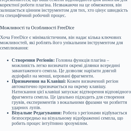
коректної роботи плагіна. Незважаючи на це обмеження, він
залишається цінним інструментом для тих, хто цінує швидкість
та специфічний робочий процес.
Можливості та Особливості FreeDice
Хоча FreeDice є мінімалістичним, він надає кілька ключових
можливостей, які роблять його унікальним інструментом для
семплювання:
Створення Регіонів:
Головна функція плагіна –
можливість легко визначати окремі ділянки всередині
завантаженого семпла. Це дозволяє нарізати довгий
аудіофайл на менші, керовані фрагменти.
Призначення на Клавіші:
Кожен визначений регіон
автоматично призначається на окрему клавішу.
Натискання цієї клавіші запускає відтворення відповідного
фрагмента семпла. Це ідеально підходить для створення
грувів, експериментів з вокальними фразами чи розбиття
ударних лупів.
Візуальне Редагування:
Робота з регіонами відбувається
безпосередньо на візуальному відображенні семпла, що
робить процес інтуїтивно зрозумілим.