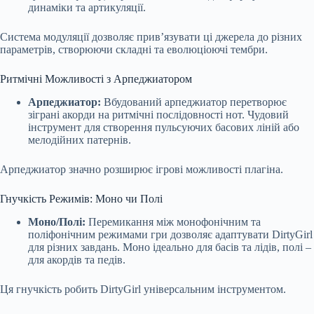
динаміки та артикуляції.
Система модуляції дозволяє прив’язувати ці джерела до різних
параметрів, створюючи складні та еволюціоючі тембри.
Ритмічні Можливості з Арпеджиатором
Арпеджиатор:
Вбудований арпеджиатор перетворює
зіграні акорди на ритмічні послідовності нот. Чудовий
інструмент для створення пульсуючих басових ліній або
мелодійних патернів.
Арпеджиатор значно розширює ігрові можливості плагіна.
Гнучкість Режимів: Моно чи Полі
Моно/Полі:
Перемикання між монофонічним та
поліфонічним режимами гри дозволяє адаптувати DirtyGirl
для різних завдань. Моно ідеально для басів та лідів, полі –
для акордів та педів.
Ця гнучкість робить DirtyGirl універсальним інструментом.