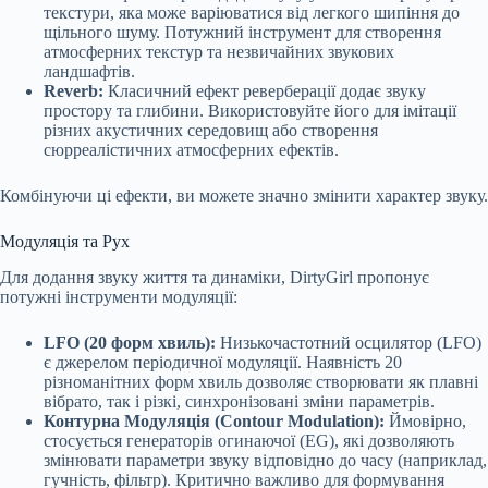
текстури, яка може варіюватися від легкого шипіння до
щільного шуму. Потужний інструмент для створення
атмосферних текстур та незвичайних звукових
ландшафтів.
Reverb:
Класичний ефект реверберації додає звуку
простору та глибини. Використовуйте його для імітації
різних акустичних середовищ або створення
сюрреалістичних атмосферних ефектів.
Комбінуючи ці ефекти, ви можете значно змінити характер звуку.
Модуляція та Рух
Для додання звуку життя та динаміки, DirtyGirl пропонує
потужні інструменти модуляції:
LFO (20 форм хвиль):
Низькочастотний осцилятор (LFO)
є джерелом періодичної модуляції. Наявність 20
різноманітних форм хвиль дозволяє створювати як плавні
вібрато, так і різкі, синхронізовані зміни параметрів.
Контурна Модуляція (Contour Modulation):
Ймовірно,
стосується генераторів огинаючої (EG), які дозволяють
змінювати параметри звуку відповідно до часу (наприклад,
гучність, фільтр). Критично важливо для формування