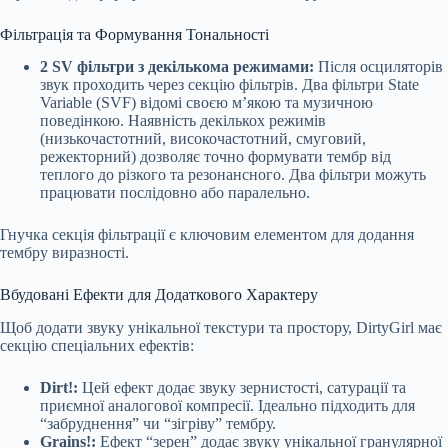
Фільтрація та Формування Тональності
2 SV фільтри з декількома режимами:
Після осциляторів
звук проходить через секцію фільтрів. Два фільтри State
Variable (SVF) відомі своєю м’якою та музичною
поведінкою. Наявність декількох режимів
(низькочастотний, високочастотний, смуговий,
режекторний) дозволяє точно формувати тембр від
теплого до різкого та резонансного. Два фільтри можуть
працювати послідовно або паралельно.
Гнучка секція фільтрації є ключовим елементом для додання
тембру виразності.
Вбудовані Ефекти для Додаткового Характеру
Щоб додати звуку унікальної текстури та простору, DirtyGirl має
секцію спеціальних ефектів:
Dirt!:
Цей ефект додає звуку зернистості, сатурації та
приємної аналогової компресії. Ідеально підходить для
“забруднення” чи “зігріву” тембру.
Grains!:
Ефект “зерен” додає звуку унікальної гранулярної