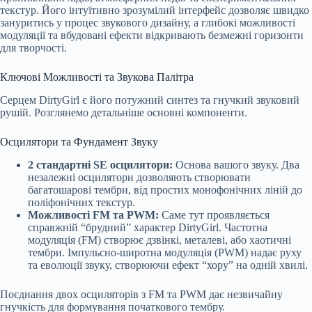
текстур. Його інтуїтивно зрозумілий інтерфейс дозволяє швидко
зануритись у процес звукового дизайну, а глибокі можливості
модуляції та вбудовані ефекти відкривають безмежні горизонти
для творчості.
Ключові Можливості та Звукова Палітра
Серцем DirtyGirl є його потужний синтез та гнучкий звуковий
рушій. Розглянемо детальніше основні компоненти.
Осцилятори та Фундамент Звуку
2 стандартні SE осцилятори:
Основа вашого звуку. Два
незалежні осцилятори дозволяють створювати
багатошарові тембри, від простих монофонічних ліній до
поліфонічних текстур.
Можливості FM та PWM:
Саме тут проявляється
справжній “брудний” характер DirtyGirl. Частотна
модуляція (FM) створює дзвінкі, металеві, або хаотичні
тембри. Імпульсно-широтна модуляція (PWM) надає руху
та еволюції звуку, створюючи ефект “хору” на одній хвилі.
Поєднання двох осциляторів з FM та PWM дає незвичайну
гнучкість для формування початкового тембру.