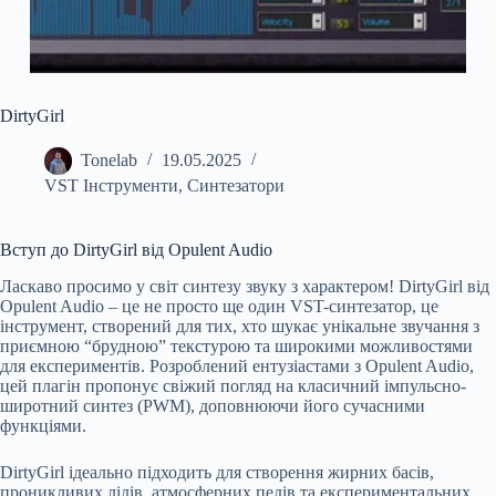
DirtyGirl
Tonelab
19.05.2025
VST Інструменти
,
Синтезатори
Вступ до DirtyGirl від Opulent Audio
Ласкаво просимо у світ синтезу звуку з характером! DirtyGirl від
Opulent Audio – це не просто ще один VST-синтезатор, це
інструмент, створений для тих, хто шукає унікальне звучання з
приємною “брудною” текстурою та широкими можливостями
для експериментів. Розроблений ентузіастами з Opulent Audio,
цей плагін пропонує свіжий погляд на класичний імпульсно-
широтний синтез (PWM), доповнюючи його сучасними
функціями.
DirtyGirl ідеально підходить для створення жирних басів,
проникливих лідів, атмосферних педів та експериментальних