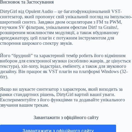
Висновок та Застосування
DirtyGirl від Opulent Audio – це багатофункціональний VST-
синтезатор, який пропонує свій унікальний погляд на імпульсно-
широтний синтез. Завдяки двом осциляторам з FM та PWM,
гнучким SV фільтрам, унікальним ефектам Dirt! та Grains!,
розширеним можливостям модуляції, а також вбудованому
арпеджиатору, цей плагін є потужним інструментом для
створення широкого спектру звуків.
Його “брудний” та характерний тембр робить його відмінним
вибором для електронної музики (особливо жанрів, де цінується
текстура), хіп-хопу, індастріал, ембіенту, а також для звукового
дизайну. Він працює як VST плагін на платформі Windows (32-
біт).
Якщо ви шукаєте синтезатор з характером, який виходить за
рамки стандартних рішень, DirtyGirl вартий вашої уваги.
Експериментуйте з його функціями та додавайте унікального
звучання вашим трекам.
Завантажити з офіційного сайту
Завантажити з офіційного сайту